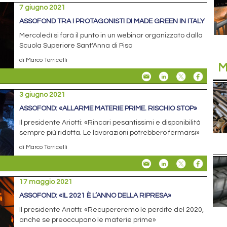
7 giugno 2021
ASSOFOND TRA I PROTAGONISTI DI MADE GREEN IN ITALY
Mercoledì si farà il punto in un webinar organizzato dalla
Scuola Superiore Sant'Anna di Pisa
di Marco Torricelli
M
3 giugno 2021
ASSOFOND: «ALLARME MATERIE PRIME. RISCHIO STOP»
Il presidente Ariotti: «Rincari pesantissimi e disponibilità
sempre più ridotta. Le lavorazioni potrebbero fermarsi»
di Marco Torricelli
17 maggio 2021
ASSOFOND: «IL 2021 È L’ANNO DELLA RIPRESA»
Il presidente Ariotti: «Recupereremo le perdite del 2020,
anche se preoccupano le materie prime»