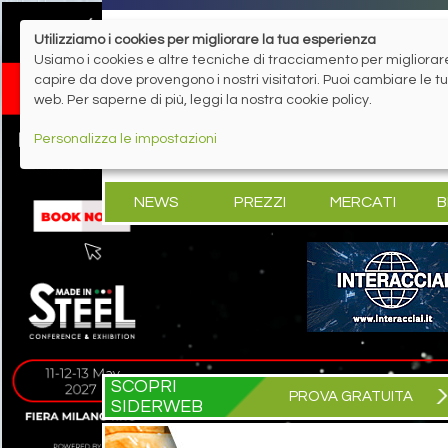
Utilizziamo i cookies per migliorare la tua esperienza
Usiamo i cookies e altre tecniche di tracciamento per migliorare 
capire da dove provengono i nostri visitatori. Puoi cambiare le 
web. Per saperne di più, leggi la nostra cookie policy.
Personalizza le impostazioni
NEWS
PREZZI
MERCATI
B
SCOPRI
PROVA GRATUITA
SIDERWEB