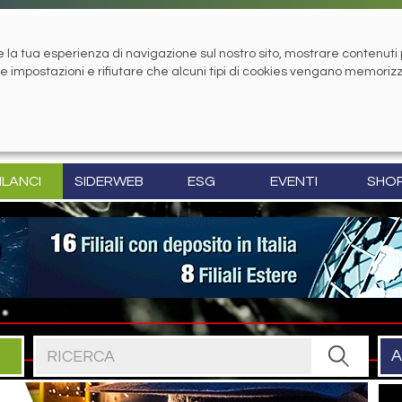
la tua esperienza di navigazione sul nostro sito, mostrare contenuti pe
tue impostazioni e rifiutare che alcuni tipi di cookies vengano memoriz
ILANCI
SIDERWEB
ESG
EVENTI
SHO
Cerca nel sito
A