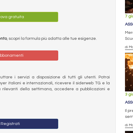
7 g
ova gratuita
ASS
Merc
Scuo
ento
, scopri la formula più adatta alle tue esigenze.
di Ma
bbonamenti
ttare i servizi a disposizione di tutti gli utenti. Potrai
ayer italiani e internazionali, ricevere il siderweb TG e la
 rilevanti della settimana, accedere a pubblicazioni e
3 g
ASS
Il p
semp
Registrati
di Ma