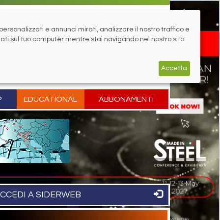
rsonalizzati e annunci mirati, analizzare il nostro traffico e
zati sul tuo computer mentre stai navigando nel nostro sito
Accetta
P
EDUCATIONAL
ABBONAMENTI
CCEDI A SIDERWEB