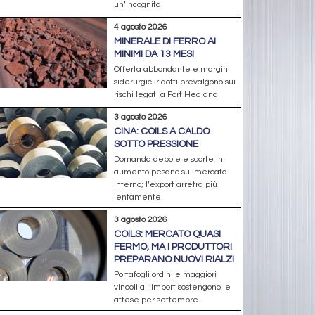
un’incognita
4 agosto 2026
MINERALE DI FERRO AI
MINIMI DA 13 MESI
Offerta abbondante e margini
siderurgici ridotti prevalgono sui
rischi legati a Port Hedland
3 agosto 2026
CINA: COILS A CALDO
SOTTO PRESSIONE
Domanda debole e scorte in
aumento pesano sul mercato
interno; l’export arretra più
lentamente
3 agosto 2026
COILS: MERCATO QUASI
FERMO, MA I PRODUTTORI
PREPARANO NUOVI RIALZI
Portafogli ordini e maggiori
vincoli all’import sostengono le
attese per settembre