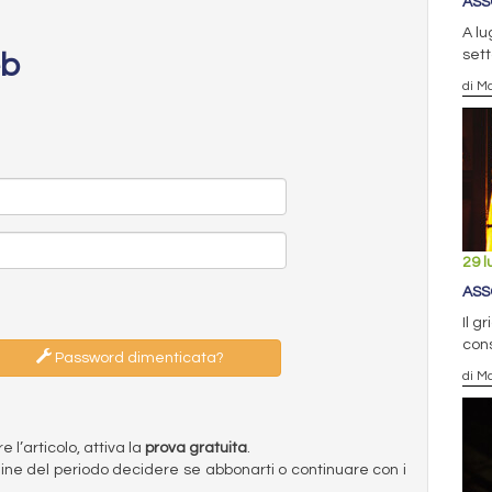
ASS
A lu
sett
eb
di Ma
29 l
ASS
Il g
cons
Password dimenticata?
di Ma
l’articolo, attiva la
prova gratuita
.
ermine del periodo decidere se abbonarti o continuare con i