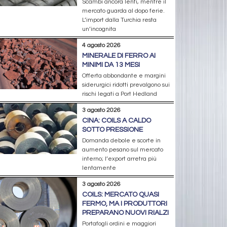
Scambi ancora lenti, mentre il
mercato guarda al dopo ferie.
L’import dalla Turchia resta
un’incognita
4 agosto 2026
MINERALE DI FERRO AI
MINIMI DA 13 MESI
Offerta abbondante e margini
siderurgici ridotti prevalgono sui
rischi legati a Port Hedland
3 agosto 2026
CINA: COILS A CALDO
SOTTO PRESSIONE
Domanda debole e scorte in
aumento pesano sul mercato
interno; l’export arretra più
lentamente
3 agosto 2026
COILS: MERCATO QUASI
FERMO, MA I PRODUTTORI
PREPARANO NUOVI RIALZI
Portafogli ordini e maggiori