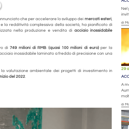
ACC
Nel 
invi
nnunciato che per accelerare lo sviluppo dei
mercati esteri
,
di Ma
e la redditività complessiva della società, ha pianificato di
izzata nella produzione e vendita di
acciaio inossidabile
vo di
749 milioni di RMB (quasi 100 milioni di euro)
per la
 acciaio inossidabile laminato a freddo di precisione con una
29 a
la valutazione ambientale dei progetti di investimento in
'inizio del 2022
.
ACC
A m
Aume
molt
di Ma