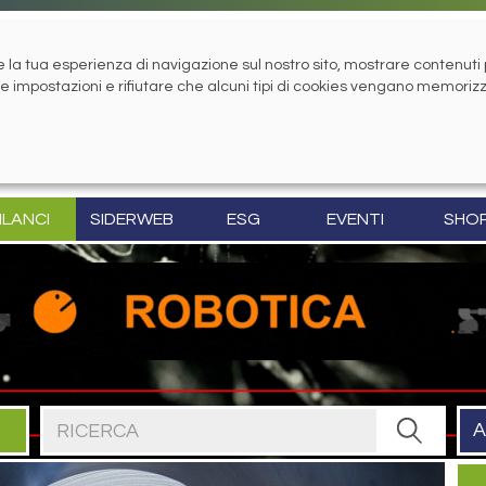
la tua esperienza di navigazione sul nostro sito, mostrare contenuti pe
tue impostazioni e rifiutare che alcuni tipi di cookies vengano memoriz
ILANCI
SIDERWEB
ESG
EVENTI
SHO
Cerca nel sito
A