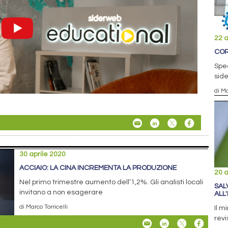
22 a
COR
Sped
side
di Ma
30 aprile 2020
ACCIAIO: LA CINA INCREMENTA LA PRODUZIONE
20 a
Nel primo trimestre aumento dell’1,2%. Gli analisti locali
SAL
invitano a non esagerare
ALL
di Marco Torricelli
Il m
revi