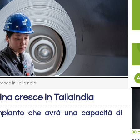
A
resce in Tailaindia
ina cresce in Tailaindia
mpianto che avrà una capacità di
30 a