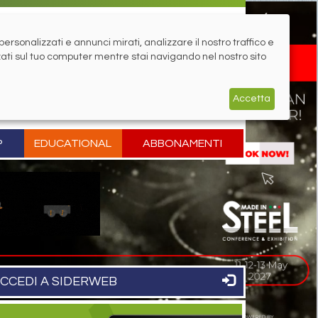
rsonalizzati e annunci mirati, analizzare il nostro traffico e
zati sul tuo computer mentre stai navigando nel nostro sito
Accetta
P
EDUCATIONAL
ABBONAMENTI
CCEDI A SIDERWEB