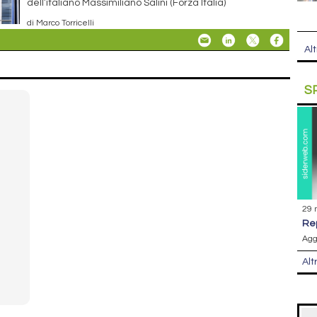
dell’italiano Massimiliano Salini (Forza Italia)
di Marco Torricelli
Alt
S
29 
r
Agg
Alt