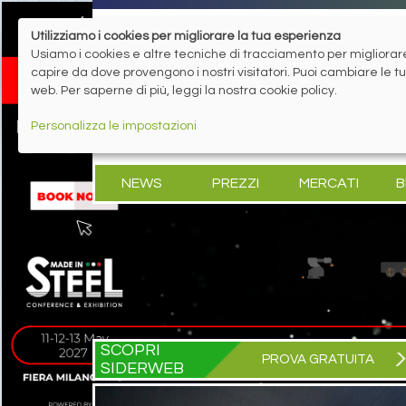
Utilizziamo i cookies per migliorare la tua esperienza
Usiamo i cookies e altre tecniche di tracciamento per migliorare 
capire da dove provengono i nostri visitatori. Puoi cambiare le 
web. Per saperne di più, leggi la nostra cookie policy.
Personalizza le impostazioni
NEWS
PREZZI
MERCATI
B
SCOPRI
PROVA GRATUITA
SIDERWEB