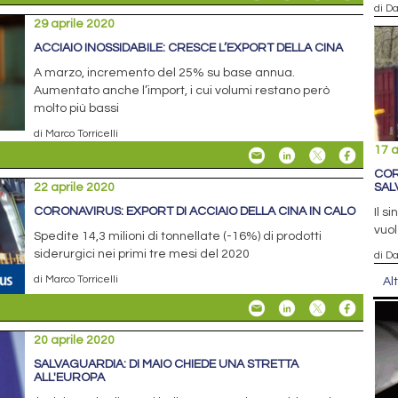
di D
29 aprile 2020
ACCIAIO INOSSIDABILE: CRESCE L’EXPORT DELLA CINA
A marzo, incremento del 25% su base annua.
Aumentato anche l’import, i cui volumi restano però
molto più bassi
di Marco Torricelli
17 a
COR
22 aprile 2020
SAL
CORONAVIRUS: EXPORT DI ACCIAIO DELLA CINA IN CALO
Il s
vuol
Spedite 14,3 milioni di tonnellate (-16%) di prodotti
siderurgici nei primi tre mesi del 2020
di D
di Marco Torricelli
Al
20 aprile 2020
SALVAGUARDIA: DI MAIO CHIEDE UNA STRETTA
ALL'EUROPA