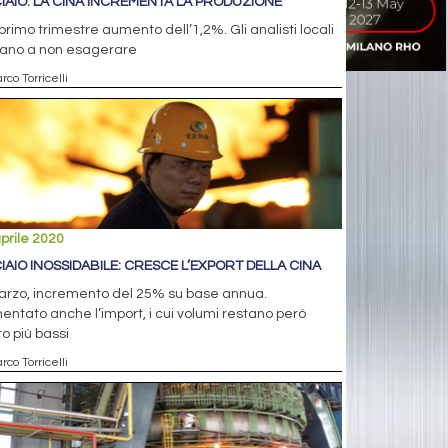
IAIO: LA CINA INCREMENTA LA PRODUZIONE
primo trimestre aumento dell’1,2%. Gli analisti locali
tano a non esagerare
rco Torricelli
prile 2020
IAIO INOSSIDABILE: CRESCE L’EXPORT DELLA CINA
arzo, incremento del 25% su base annua.
ntato anche l’import, i cui volumi restano però
o più bassi
rco Torricelli