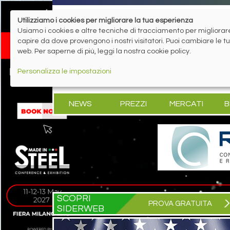
Utilizziamo i cookies per migliorare la tua esperienza
Usiamo i cookies e altre tecniche di tracciamento per migliorare 
capire da dove provengono i nostri visitatori. Puoi cambiare le 
web. Per saperne di più, leggi la nostra cookie policy.
Personalizza le impostazioni
NEWS
PREZZI
MERCATI
B
SCOPRI
PROVA GRATUITA
SIDERWEB