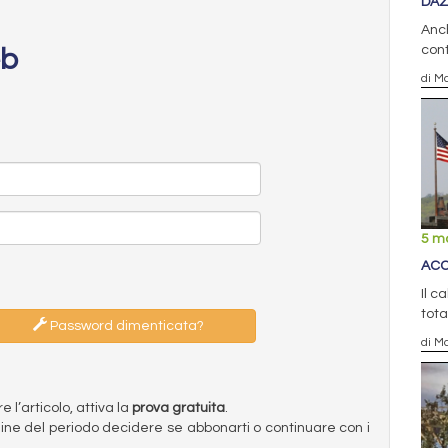
DAZ
Anch
cont
eb
di Ma
5 m
ACC
Il c
tota
Password dimenticata?
di Ma
l’articolo, attiva la
prova gratuita
.
ermine del periodo decidere se abbonarti o continuare con i