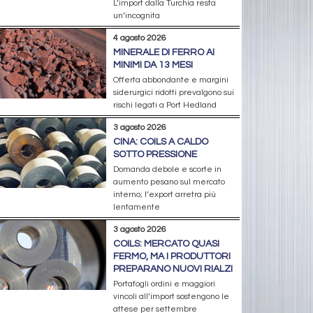
L’import dalla Turchia resta
un’incognita
4 agosto 2026
MINERALE DI FERRO AI
MINIMI DA 13 MESI
Offerta abbondante e margini
siderurgici ridotti prevalgono sui
rischi legati a Port Hedland
3 agosto 2026
CINA: COILS A CALDO
SOTTO PRESSIONE
Domanda debole e scorte in
aumento pesano sul mercato
interno; l’export arretra più
lentamente
3 agosto 2026
COILS: MERCATO QUASI
FERMO, MA I PRODUTTORI
PREPARANO NUOVI RIALZI
Portafogli ordini e maggiori
vincoli all’import sostengono le
attese per settembre