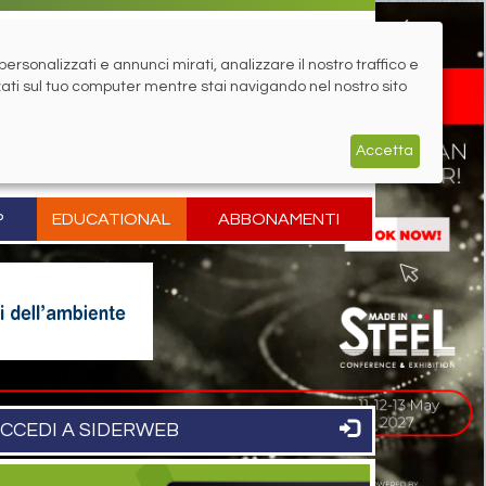
rsonalizzati e annunci mirati, analizzare il nostro traffico e
zati sul tuo computer mentre stai navigando nel nostro sito
Accetta
P
EDUCATIONAL
ABBONAMENTI
CCEDI A SIDERWEB