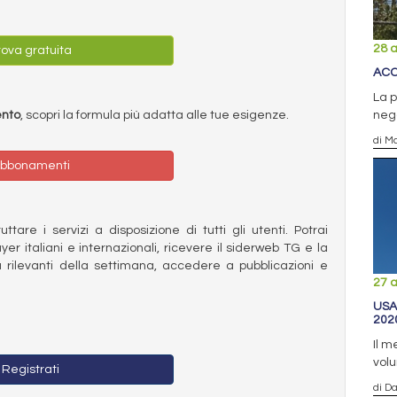
28 a
ova gratuita
ACC
La p
ento
, scopri la formula più adatta alle tue esigenze.
nega
di Ma
bbonamenti
ttare i servizi a disposizione di tutti gli utenti. Potrai
ayer italiani e internazionali, ricevere il siderweb TG e la
 rilevanti della settimana, accedere a pubblicazioni e
27 a
USA
202
Il m
volu
Registrati
di D