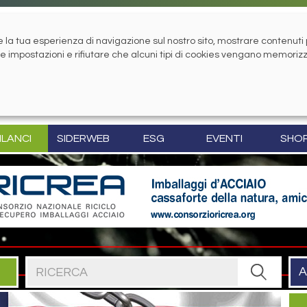
la tua esperienza di navigazione sul nostro sito, mostrare contenuti pe
tue impostazioni e rifiutare che alcuni tipi di cookies vengano memoriz
ILANCI
SIDERWEB
ESG
EVENTI
SHO
Cerca nel sito
A