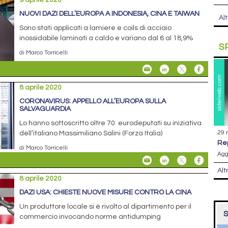
9 aprile 2020
NUOVI DAZI DELL’EUROPA A INDONESIA, CINA E TAIWAN
Alt
Sono stati applicati a lamiere e coils di acciaio
inossidabile laminati a caldo e variano dal 6 al 18,9%
S
di Marco Torricelli
8 aprile 2020
CORONAVIRUS: APPELLO ALL’EUROPA SULLA
SALVAGUARDIA
Lo hanno sottoscritto oltre 70 eurodeputati su iniziativa
29 
dell’italiano Massimiliano Salini (Forza Italia)
r
di Marco Torricelli
Agg
Alt
8 aprile 2020
DAZI USA: CHIESTE NUOVE MISURE CONTRO LA CINA
Un produttore locale si è rivolto al dipartimento per il
S
commercio invocando norme antidumping