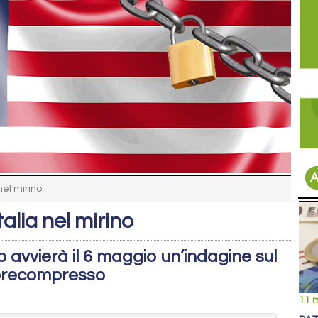
A
nel mirino
alia nel mirino
 avvierà il 6 maggio un’indagine sul
precompresso
11 