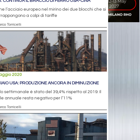
I: CONTINUA IL BRACCIO DI FERRO USA-CINA
e l’acciaio europeo nel mirino dei due blocchi che si
rappongono a colpi di tariffe
rco Torricelli
aggio 2020
IAIO USA: PRODUZIONE ANCORA IN DIMINUZIONE
alo settimanale è stato del 39,4% rispetto al 2019. Il
le annuale resta negativo per l’11%
rco Torricelli