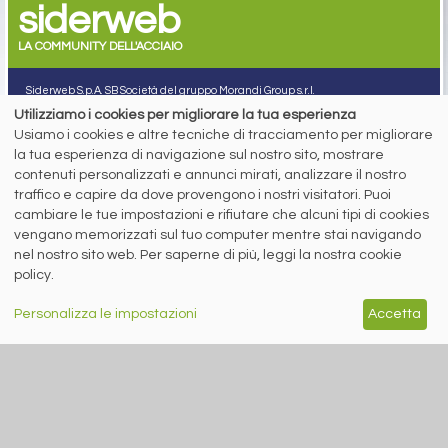
siderweb
LA COMMUNITY DELL'ACCIAIO
Siderweb S.p.A. SB Società del gruppo Morandi Group s.r.l.
Utilizziamo i cookies per migliorare la tua esperienza
ISSN 2532
-2982
Usiamo i cookies e altre tecniche di tracciamento per migliorare
Sede sociale: Flero (Brescia) Via Don Milani 5
la tua esperienza di navigazione sul nostro sito, mostrare
T.
+39 030 254 00 06
contenuti personalizzati e annunci mirati, analizzare il nostro
E.
info@siderweb.com
traffico e capire da dove provengono i nostri visitatori. Puoi
Copyright siderweb spa sb
cambiare le tue impostazioni e rifiutare che alcuni tipi di cookies
Tutti i diritti sono riservati
vengano memorizzati sul tuo computer mentre stai navigando
Privacy policy
nel nostro sito web. Per saperne di più, leggi la nostra cookie
Cookie policy
policy.
Digital Services Act Policy
Personalizza le impostazioni
Accetta
MENU
SEGUICI SUI NOSTRI
SOCIAL NETWORK
NEWS
PREZZI ITALIA
MERCATI
SERVIZI
EVENTI
ABBONAMENTI
MADE IN STEEL