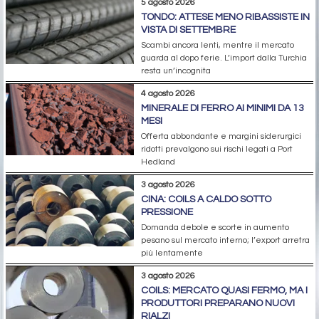
5 agosto 2026
TONDO: ATTESE MENO RIBASSISTE IN
VISTA DI SETTEMBRE
Scambi ancora lenti, mentre il mercato
guarda al dopo ferie. L’import dalla Turchia
resta un’incognita
4 agosto 2026
MINERALE DI FERRO AI MINIMI DA 13
MESI
Offerta abbondante e margini siderurgici
ridotti prevalgono sui rischi legati a Port
Hedland
3 agosto 2026
CINA: COILS A CALDO SOTTO
PRESSIONE
Domanda debole e scorte in aumento
pesano sul mercato interno; l’export arretra
più lentamente
3 agosto 2026
COILS: MERCATO QUASI FERMO, MA I
PRODUTTORI PREPARANO NUOVI
RIALZI