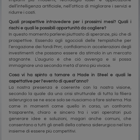
impianti più moderni, tecnologia laser e applicazione
dell’intelligenza artificiale, nell’ottica di migliorare i servizi e
ridurre i costi.
Quali prospettive intravedere per i prossimi mesi? Quali i
rischi e quali le possibili opportunità da cogliere?
In questo momento parlerei piuttosto di speranze, più che di
prospettive. Essendo agli sgoccioli delle tempistiche per
l’erogazione dei fondi Pnrr, confidiamo in accelerazioni degli
investimenti che possano essere da stimolo in un mercato
stagnante. L’augurio è che ciò avvenga e si possa
immaginare una seconda metà d’anno più vivace.
Cosa vi ha spinto a tornare a Made in Steel e quali le
aspettative per l'evento di quest’anno?
La nostra presenza è coerente con la nostra visione,
secondo la quale da una crisi strutturale di tutta la filiera
siderurgica se ne esce solo se riusciamo a fare sistema. Mai
come in momenti come quello in corso, un confronto
trasparente, chiaro e sincero tra i vari operatori può
generare idee e soluzioni, magari anche comuni, che
consentano a tutti gli anelli della catena siderurgica nel loro
insieme di essere più competitivi.