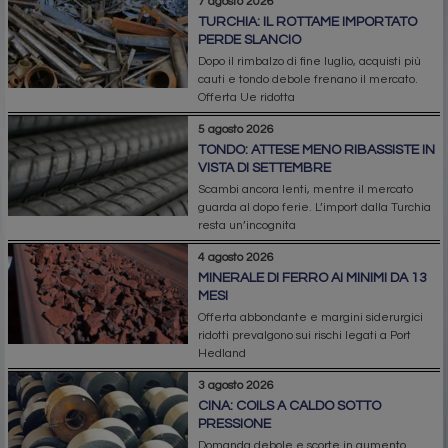
7 agosto 2026
TURCHIA: IL ROTTAME IMPORTATO
PERDE SLANCIO
Dopo il rimbalzo di fine luglio, acquisti più
cauti e tondo debole frenano il mercato.
Offerta Ue ridotta
5 agosto 2026
TONDO: ATTESE MENO RIBASSISTE IN
VISTA DI SETTEMBRE
Scambi ancora lenti, mentre il mercato
guarda al dopo ferie. L’import dalla Turchia
resta un’incognita
4 agosto 2026
MINERALE DI FERRO AI MINIMI DA 13
MESI
Offerta abbondante e margini siderurgici
ridotti prevalgono sui rischi legati a Port
Hedland
3 agosto 2026
CINA: COILS A CALDO SOTTO
PRESSIONE
Domanda debole e scorte in aumento