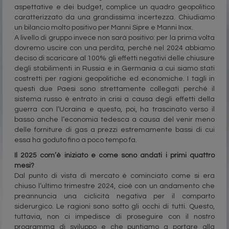
aspettative e dei budget, complice un quadro geopolitico
caratterizzato da una grandissima incertezza. Chiudiamo
un bilancio molto positivo per Manni Sipre e Manni Inox.
A livello di gruppo invece non sarà positivo: per la prima volta
dovremo uscire con una perdita, perché nel 2024 abbiamo
deciso di scaricare al 100% gli effetti negativi delle chiusure
degli stabilimenti in Russia e in Germania a cui siamo stati
costretti per ragioni geopolitiche ed economiche. I tagli in
questi due Paesi sono strettamente collegati perché il
sistema russo è entrato in crisi a causa degli effetti della
guerra con l’Ucraina e questo, poi, ha trascinato verso il
basso anche l’economia tedesca a causa del venir meno
delle forniture di gas a prezzi estremamente bassi di cui
essa ha goduto fino a poco tempo fa.
Il 2025 com’è iniziato e come sono andati i primi quattro
mesi?
Dal punto di vista di mercato è cominciato come si era
chiuso l’ultimo trimestre 2024, cioè con un andamento che
preannuncia una ciclicità negativa per il comparto
siderurgico. Le ragioni sono sotto gli occhi di tutti. Questo,
tuttavia, non ci impedisce di proseguire con il nostro
programma di sviluppo e che puntiamo a portare alla