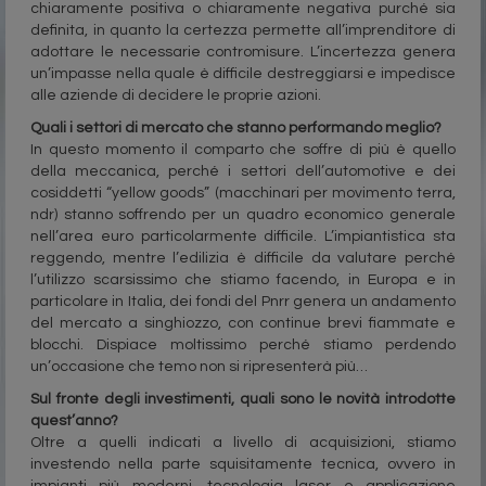
chiaramente positiva o chiaramente negativa purché sia
definita, in quanto la certezza permette all’imprenditore di
adottare le necessarie contromisure. L’incertezza genera
un’impasse nella quale è difficile destreggiarsi e impedisce
alle aziende di decidere le proprie azioni.
Quali i settori di mercato che stanno performando meglio?
In questo momento il comparto che soffre di più è quello
della meccanica, perché i settori dell’automotive e dei
cosiddetti “yellow goods” (macchinari per movimento terra,
ndr) stanno soffrendo per un quadro economico generale
nell’area euro particolarmente difficile. L’impiantistica sta
reggendo, mentre l’edilizia è difficile da valutare perché
l’utilizzo scarsissimo che stiamo facendo, in Europa e in
particolare in Italia, dei fondi del Pnrr genera un andamento
del mercato a singhiozzo, con continue brevi fiammate e
blocchi. Dispiace moltissimo perché stiamo perdendo
un’occasione che temo non si ripresenterà più…
Sul fronte degli investimenti, quali sono le novità introdotte
quest’anno?
Oltre a quelli indicati a livello di acquisizioni, stiamo
investendo nella parte squisitamente tecnica, ovvero in