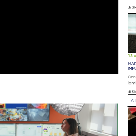
di S
13 a
MAR
IMP
Cont
lam
di S
Al