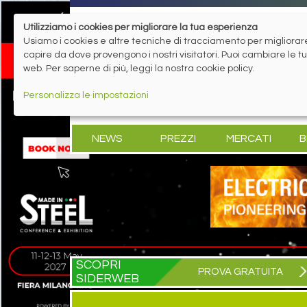
Utilizziamo i cookies per migliorare la tua esperienza
Usiamo i cookies e altre tecniche di tracciamento per migliorare 
capire da dove provengono i nostri visitatori. Puoi cambiare le 
web. Per saperne di più, leggi la nostra cookie policy.
Personalizza le impostazioni
NEWS
PREZZI
MERCATI
B
SCOPRI
PROVA GRATUITA
SIDERWEB