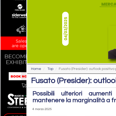
Home
Top
Fusato (Presider): outlook positivo p
Fusato (Presider): outloo
Possibili ulteriori aumen
mantenere la marginalità a fro
4 marzo 2025