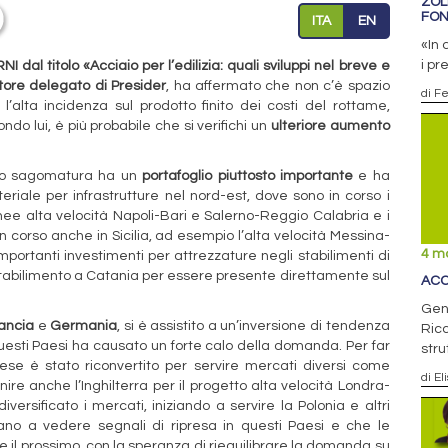
ZOL
FON
ITA
EN
«In 
i pr
I dal titolo «Acciaio per l’edilizia: quali sviluppi nel breve e
tore delegato di Presider
, ha affermato che non c’è spazio
di F
’alta incidenza sul prodotto finito dei costi del rottame,
ndo lui, è più probabile che si verifichi un
ulteriore aumento
rto sagomatura ha un
portafoglio piuttosto importante
e ha
ale per infrastrutture nel nord-est, dove sono in corso i
e linee alta velocità Napoli-Bari e Salerno-Reggio Calabria e i
 in corso anche in Sicilia, ad esempio l’alta velocità Messina-
4 m
portanti investimenti per attrezzature negli stabilimenti di
abilimento a Catania per essere presente direttamente sul
ACC
Genn
ancia
e
Germania
, si è assistito a un’inversione di tendenza
Ricc
 questi Paesi ha causato un forte calo della domanda. Per far
stru
ese è stato riconvertito per servire mercati diversi come
di El
rnire anche l’Inghilterra per il progetto alta velocità Londra-
ersificato i mercati, iniziando a servire la Polonia e altri
ziano a vedere segnali di ripresa in questi Paesi e che le
 e il prossimo, con la speranza di riequilibrare la domanda su