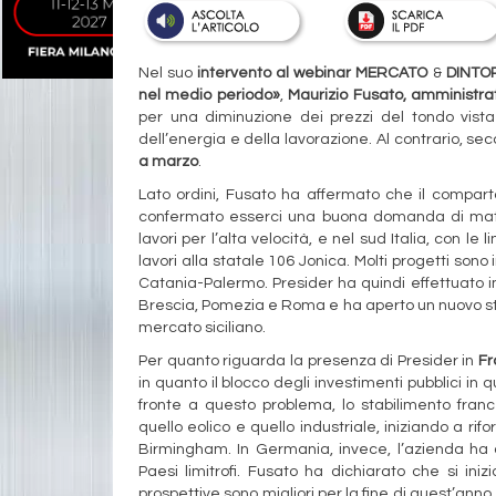
Nel suo
intervento al webinar MERCATO
&
DINTORN
nel medio periodo»
,
Maurizio Fusato, amministra
per una diminuzione dei prezzi del tondo vista l
dell’energia e della lavorazione. Al contrario, seco
a marzo
.
Lato ordini, Fusato ha affermato che il compa
confermato esserci una buona domanda di materi
lavori per l’alta velocità, e nel sud Italia, con l
lavori alla statale 106 Jonica. Molti progetti sono
Catania-Palermo. Presider ha quindi effettuato im
Brescia, Pomezia e Roma e ha aperto un nuovo st
mercato siciliano.
Per quanto riguarda la presenza di Presider in
Fr
in quanto il blocco degli investimenti pubblici in
fronte a questo problema, lo stabilimento franc
quello eolico e quello industriale, iniziando a rifo
Birmingham. In Germania, invece, l’azienda ha div
Paesi limitrofi. Fusato ha dichiarato che si ini
prospettive sono migliori per la fine di quest’anno