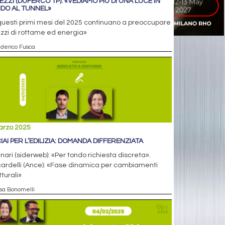
EZZI (DUFERCO TP): «VEDIAMO PIÙ DI UNA LUCE IN
DO AL TUNNEL»
questi primi mesi del 2025 continuano a preoccupare
ezzi di rottame ed energia»
ederico Fusca
arzo 2025
IAI PER L’EDILIZIA: DOMANDA DIFFERENZIATA
ari (siderweb): «Per tondo richiesta discreta».
ardelli (Ance): «Fase dinamica per cambiamenti
tturali»
isa Bonomelli