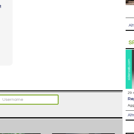
e
Alt
S
29 
r
Agg
Alt