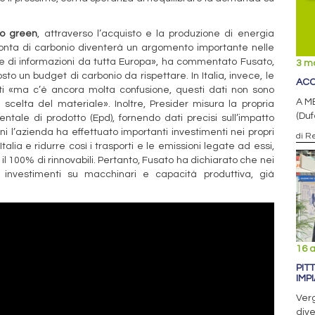
io green
, attraverso l’acquisto e la produzione di energia
pronta di carbonio diventerà un argomento importante nelle
te di informazioni da tutta Europa», ha commentato Fusato,
3 m
o un budget di carbonio da rispettare. In Italia, invece, le
ACCI
nti «ma c’è ancora molta confusione, questi dati non sono
A ME
scelta del materiale». Inoltre, Presider misura la propria
(Duf
tale di prodotto (Epd), fornendo dati precisi sull’impatto
ni l’azienda ha effettuato importanti investimenti nei propri
di R
alia e ridurre così i trasporti e le emissioni legate ad essi,
il 100% di rinnovabili. Pertanto, Fusato ha dichiarato che nei
 investimenti su macchinari e capacità produttiva, già
16 a
PIT
IMP
Verg
dive