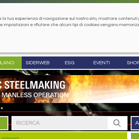
la tua esperienza di navigazione sul nostro sito, mostrare contenuti pe
tue impostazioni e rifiutare che alcuni tipi di cookies vengano memoriz
ILANCI
SIDERWEB
ESG
EVENTI
SHO
Cerca nel sito
A