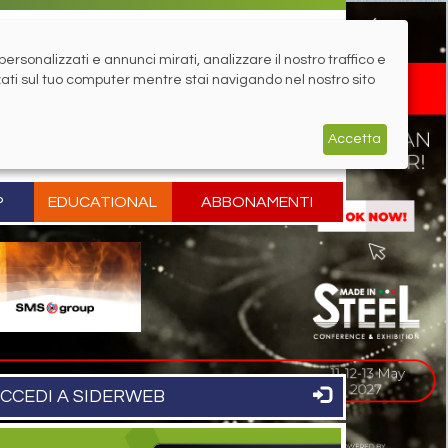
rsonalizzati e annunci mirati, analizzare il nostro traffico e
zati sul tuo computer mentre stai navigando nel nostro sito
Accetta
P
EDUCATIONAL
ABBONAMENTI
CCEDI A SIDERWEB