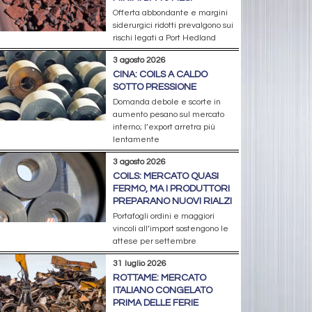
Offerta abbondante e margini
siderurgici ridotti prevalgono sui
rischi legati a Port Hedland
3 agosto 2026
CINA: COILS A CALDO
SOTTO PRESSIONE
Domanda debole e scorte in
aumento pesano sul mercato
interno; l’export arretra più
lentamente
3 agosto 2026
COILS: MERCATO QUASI
FERMO, MA I PRODUTTORI
PREPARANO NUOVI RIALZI
Portafogli ordini e maggiori
vincoli all’import sostengono le
attese per settembre
31 luglio 2026
ROTTAME: MERCATO
ITALIANO CONGELATO
PRIMA DELLE FERIE