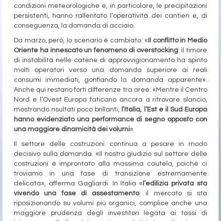
condizioni meteorologiche e, in particolare, le precipitazioni
persistenti, hanno rallentato l’operatività dei cantieri e, di
conseguenza, la domanda di acciaio.
Da marzo, però, lo scenario è cambiato. «
Il conflitto in Medio
Oriente ha innescato un fenomeno di overstocking
: il timore
di instabilità nelle catene di approvvigionamento ha spinto
molti operatori verso una domanda superiore ai reali
consumi immediati, gonfiando la domanda apparente».
Anche qui restano forti differenze tra aree: «Mentre il Centro
Nord e l’Ovest Europa faticano ancora a ritrovare slancio,
mostrando risultati poco brillanti,
l’Italia, l’Est e il Sud Europa
hanno evidenziato una performance di segno opposto con
una maggiore dinamicità dei volumi
».
Il settore delle costruzioni continua a pesare in modo
decisivo sulla domanda. «Il nostro giudizio sul settore delle
costruzioni è improntato alla massima cautela, poiché ci
troviamo in una fase di transizione estremamente
delicata», afferma Gagliardi. In Italia «
l’edilizia privata sta
vivendo una fase di assestamento
: il mercato si sta
riposizionando su volumi più organici, complice anche una
maggiore prudenza degli investitori legata ai tassi di