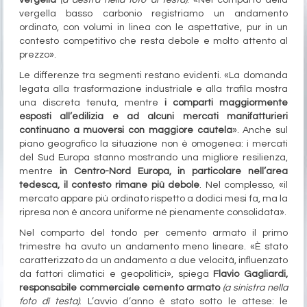
vergella
(a destra nella foto di testa)
. «Nel comparto della
vergella basso carbonio registriamo un andamento
ordinato, con volumi in linea con le aspettative, pur in un
contesto competitivo che resta debole e molto attento al
prezzo».
Le differenze tra segmenti restano evidenti. «La domanda
legata alla trasformazione industriale e alla trafila mostra
una discreta tenuta, mentre
i comparti maggiormente
esposti all’edilizia e ad alcuni mercati manifatturieri
continuano a muoversi con maggiore cautela
». Anche sul
piano geografico la situazione non è omogenea: i mercati
del Sud Europa stanno mostrando una migliore resilienza,
mentre
in Centro-Nord Europa, in particolare nell’area
tedesca, il contesto rimane più debole
. Nel complesso, «il
mercato appare più ordinato rispetto a dodici mesi fa, ma la
ripresa non è ancora uniforme né pienamente consolidata».
Nel comparto del tondo per cemento armato il primo
trimestre ha avuto un andamento meno lineare. «È stato
caratterizzato da un andamento a due velocità, influenzato
da fattori climatici e geopolitici», spiega
Flavio Gagliardi,
responsabile commerciale cemento armato
(a sinistra nella
foto di testa)
. L’avvio d’anno è stato sotto le attese: le