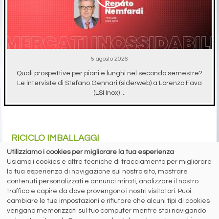
5 agosto 2026
Quali prospettive per piani e lunghi nel secondo semestre?
Le interviste di Stefano Gennari (siderweb) a Lorenzo Fava
(LSI Inox) ...
RICICLO IMBALLAGGI
Utilizziamo i cookies per migliorare la tua esperienza
Usiamo i cookies e altre tecniche di tracciamento per migliorare
la tua esperienza di navigazione sul nostro sito, mostrare
contenuti personalizzati e annunci mirati, analizzare il nostro
traffico e capire da dove provengono i nostri visitatori. Puoi
A cura di Redazione Siderweb
cambiare le tue impostazioni e rifiutare che alcuni tipi di cookies
vengano memorizzati sul tuo computer mentre stai navigando
RICREA: “Spray Sereno”