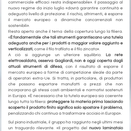
commerciale efficaci resta indispensabile». Il passaggio al
nuovo regime da inizio luglio «dovrà garantire continuità e
adeguato livello di protezione: il rischio, altrimenti, è esporre
il mercato europeo a dinamiche concorrenziali non
sostenibili».
Resta aperto anche il tema della copertura lungo la filiera.
«
È fondamentale che tali strumenti garantiscano una tutela
adeguata anche per i prodotti a maggior valore aggiunto e
verticalizzati
, come il filo trafilato e il filo zincato».
A ciò si aggiunge un ulteriore squilibrio.
La rete
elettrosaldata, osserva Gagliardi, non è oggi coperta dagli
attuali strumenti di difesa
, con il risultato di esporre il
mercato europeo a forme di competizione sleale da parte
di operatori extra-Ue. Si tratta, in particolare, di produttori
che possono esportare manufatti a prezzi che non
incorporano gli stessi costi ambientali e normativi sostenuti
in Europa. «È necessario che la tutela europea sia coerente
lungo tutta la filiera:
proteggere la materia prima lasciando
scoperto il prodotto finito significa solo spostare il problema
,
penalizzando chi continua a trasformare acciaio in Europa».
Sul piano industriale, il gruppo ha raggiunto negli ultimi mesi
un traguardo rilevante. «Il progetto del
nuovo laminatoio