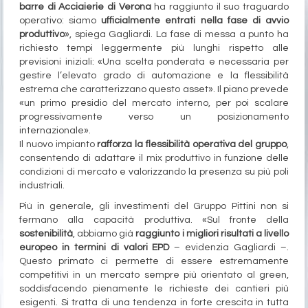
barre di Acciaierie di Verona
ha raggiunto il suo traguardo
operativo: siamo
ufficialmente entrati nella fase di avvio
produttivo
», spiega Gagliardi. La fase di messa a punto ha
richiesto tempi leggermente più lunghi rispetto alle
previsioni iniziali: «Una scelta ponderata e necessaria per
gestire l’elevato grado di automazione e la flessibilità
estrema che caratterizzano questo asset». Il piano prevede
«un primo presidio del mercato interno, per poi scalare
progressivamente verso un posizionamento
internazionale».
Il nuovo impianto
rafforza la flessibilità operativa del gruppo
,
consentendo di adattare il mix produttivo in funzione delle
condizioni di mercato e valorizzando la presenza su più poli
industriali.
Più in generale, gli investimenti del Gruppo Pittini non si
fermano alla capacità produttiva. «Sul fronte della
sostenibilità
, abbiamo già
raggiunto i migliori risultati a livello
europeo in termini di valori EPD
– evidenzia Gagliardi –.
Questo primato ci permette di essere estremamente
competitivi in un mercato sempre più orientato al green,
soddisfacendo pienamente le richieste dei cantieri più
esigenti. Si tratta di una tendenza in forte crescita in tutta