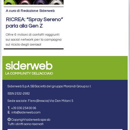
A cura di Redazione Siderweb
RICREA: “Spray Sereno”
parla alla Gen Z
Oltre 6 milioni di contatti raggiunti
sui social network per la campagna
sul riciclo degli aerosol
siderweb
LA COMMUNITY DELL'ACCIAIO
Siderweb S.p.A. SB Società del gruppo Morandi Group s.r.l.
ISSN 2532
-2982
Sede sociale: Flero (Brescia) Via Don Milani 5
T.
+39 030 254 00 06
E.
info@siderweb.com
Copyright siderweb spa sb
Tutti i diritti sono riservati