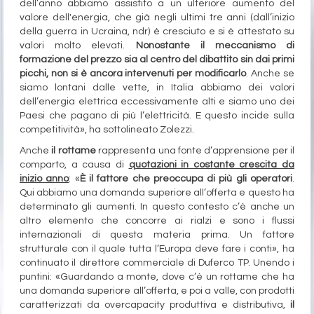
dell’anno abbiamo assistito a un ulteriore aumento del
valore dell'energia, che già negli ultimi tre anni (dall’inizio
della guerra in Ucraina, ndr) è cresciuto e si è attestato su
valori molto elevati.
Nonostante il meccanismo di
formazione del prezzo sia al centro del dibattito sin dai primi
picchi, non si è ancora intervenuti per modificarlo
. Anche se
siamo lontani dalle vette, in Italia abbiamo dei valori
dell’energia elettrica eccessivamente alti e siamo uno dei
Paesi che pagano di più l’elettricità. E questo incide sulla
competitività», ha sottolineato Zolezzi.
Anche
il rottame
rappresenta una fonte d’apprensione per il
comparto, a causa di
quotazioni in costante crescita da
inizio anno
: «
È il fattore che preoccupa di più gli operatori
.
Qui abbiamo una domanda superiore all’offerta e questo ha
determinato gli aumenti. In questo contesto c’è anche un
altro elemento che concorre ai rialzi e sono i flussi
internazionali di questa materia prima. Un fattore
strutturale con il quale tutta l’Europa deve fare i conti», ha
continuato il direttore commerciale di Duferco TP. Unendo i
puntini: «Guardando a monte, dove c’è un rottame che ha
una domanda superiore all’offerta, e poi a valle, con prodotti
caratterizzati da overcapacity produttiva e distributiva,
il