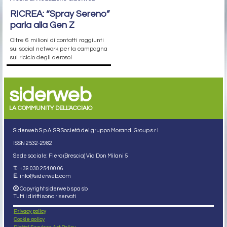
RICREA: “Spray Sereno”
parla alla Gen Z
Oltre 6 milioni di contatti raggiunti
sui social network per la campagna
sul riciclo degli aerosol
siderweb
LA COMMUNITY DELL'ACCIAIO
Siderweb S.p.A. SB Società del gruppo Morandi Group s.r.l.
ISSN 2532
-2982
Sede sociale: Flero (Brescia) Via Don Milani 5
T.
+39 030 254 00 06
E.
info@siderweb.com
Copyright siderweb spa sb
Tutti i diritti sono riservati
Privacy policy
Cookie policy