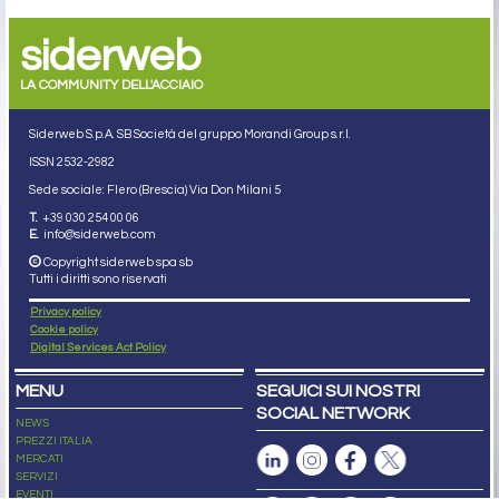
siderweb
LA COMMUNITY DELL'ACCIAIO
Siderweb S.p.A. SB Società del gruppo Morandi Group s.r.l.
ISSN 2532
-2982
Sede sociale: Flero (Brescia) Via Don Milani 5
T.
+39 030 254 00 06
E.
info@siderweb.com
Copyright siderweb spa sb
Tutti i diritti sono riservati
Privacy policy
Cookie policy
Digital Services Act Policy
MENU
SEGUICI SUI NOSTRI
SOCIAL NETWORK
NEWS
PREZZI ITALIA
MERCATI
SERVIZI
EVENTI