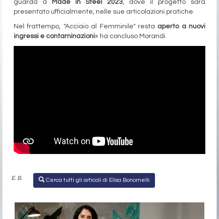
guarda a
Made in Steel 2023
, dove il progetto sarà
presentato ufficialmente, nelle sue articolazioni pratiche.
Nel frattempo, "Acciaio al Femminile" resta
aperto a nuovi
ingressi e contaminazioni
» ha concluso Morandi.
E. B.
Cerca tutti gli articoli di Elisa Bonomelli