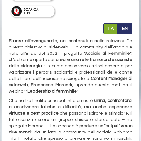
ITA
EN
Essere all'avanguardia, nei contenuti e nelle relazioni
. Da
questo obiettivo di siderweb – La community dell’acciaio è
nato all’inizio del 2022 il progetto
"Acciaio al Femminile"
.
«L'abbiamo aperto per
creare una rete tra noi professioniste
della siderurgia
. Un primo passo verso azioni concrete per
valorizzare i percorsi scolastici e professionali delle donne
della filiera dell'acciaio» ha spiegato la
Content Manager di
siderweb, Francesca Morandi
, aprendo questa mattina il
webinar "
Leadership al femminile
".
Che ha tre finalità principali. «La prima è
unirci, confrontarci
e condividere fatiche e difficoltà, ma anche esperienze
virtuose e best practice
che possano ispirare e stimolare. Il
tutto senza essere un gruppo chiuso e stereotipato – ha
spiegato Morandi –. La seconda è
produrre un "output" verso
due mondi
: da un lato la community dell’acciaio. Abbiamo
infatti notato che spesso a prevalere sono volti maschili,