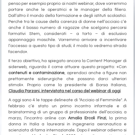
penso per esempio proprio ai nostri webinar, dove vorremmo
portare anche le operatrici e le manager della filiera.
Dall’altro il mondo della formazione e degli istituti scolastici.
Perché tra le cause della carenza di donne nell’acciaio c’è
anche il basso numero di ragazze che scelgono percorsi
formativi Stem, considerati – a torto – di esclusivo
appannaggio maschile. Vorremmo arrivare a incentivare
l’accesso a questo tipo di studi; il modo lo vedremo strada
facendo».
Il terzo obiettivo, ha spiegato ancora la Content Manager di
siderweb, riguarda il come attuare questo progetto: «Con
contenuti e contaminazione
, aprendoci anche a figure non
prettamente siderurgiche che possano darci ulteriori
stimoli». Proprio come la presidente di Borsa Italiana,
Claudia Parzani, intervistata nel corso del webinar di oggi
.
A oggi sono 4 le tappe delineate di "Acciaio al Femminile". A
febbraio c’è stato un primo incontro informale e di
brainstorming di un gruppo di professioniste dell’acciaio; a
marzo, l’incontro online con
Amalia Ercoli Finzi
, la prima
donna in Italia a laurearsi in ingegneria aeronautica e
scienziata di fama internazionale. Dopo il webinar odierno si