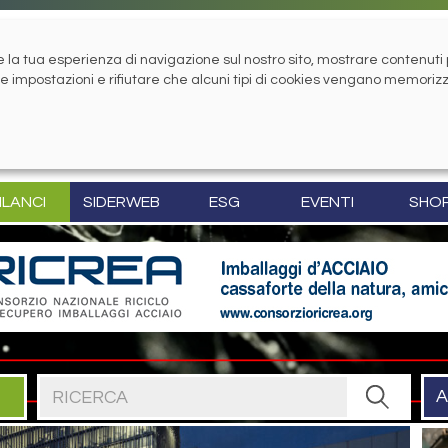
la tua esperienza di navigazione sul nostro sito, mostrare contenuti pe
tue impostazioni e rifiutare che alcuni tipi di cookies vengano memoriz
ILANCI
SIDERWEB
ESG
EVENTI
SHO
Cerca nel sito
A