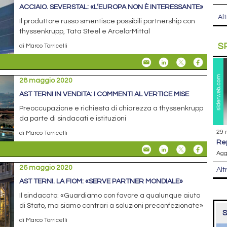
ACCIAIO. SEVERSTAL: «L’EUROPA NON È INTERESSANTE»
Alt
Il produttore russo smentisce possibili partnership con
thyssenkrupp, Tata Steel e ArcelorMittal
S
di Marco Torricelli
28 maggio 2020
AST TERNI IN VENDITA: I COMMENTI AL VERTICE MISE
Preoccupazione e richiesta di chiarezza a thyssenkrupp
da parte di sindacati e istituzioni
29 
di Marco Torricelli
r
Agg
26 maggio 2020
Alt
AST TERNI. LA FIOM: «SERVE PARTNER MONDIALE»
Il sindacato: «Guardiamo con favore a qualunque aiuto
di Stato, ma siamo contrari a soluzioni preconfezionate»
S
di Marco Torricelli