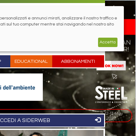
rsonalizzati e annunci mirati, analizzare il nostro traffico e
zati sul tuo computer mentre stai navigando nel nostro sito
Accetta
P
EDUCATIONAL
ABBONAMENTI
CCEDI A SIDERWEB