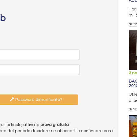
ACC
Il g
mili
eb
di Ma
3 n
BAO
201
Util
Password dimenticata?
di a
di Ma
l’articolo, attiva la
prova gratuita
.
ermine del periodo decidere se abbonarti o continuare con i