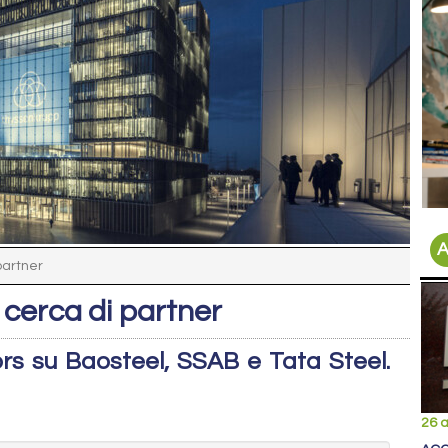
A
partner
 cerca di partner
rs su Baosteel, SSAB e Tata Steel.
26 a