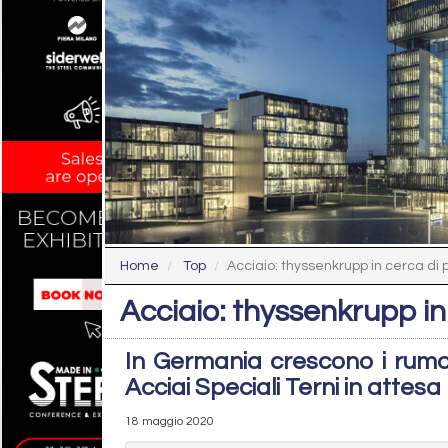
Home
Top
Acciaio: thyssenkrupp in cerca di 
Acciaio: thyssenkrupp in
In Germania crescono i rumo
Acciai Speciali Terni in attesa
18 maggio 2020