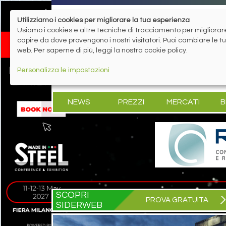
Utilizziamo i cookies per migliorare la tua esperienza
Usiamo i cookies e altre tecniche di tracciamento per migliorare 
capire da dove provengono i nostri visitatori. Puoi cambiare le 
web. Per saperne di più, leggi la nostra cookie policy.
Personalizza le impostazioni
NEWS
PREZZI
MERCATI
B
SCOPRI
PROVA GRATUITA
SIDERWEB