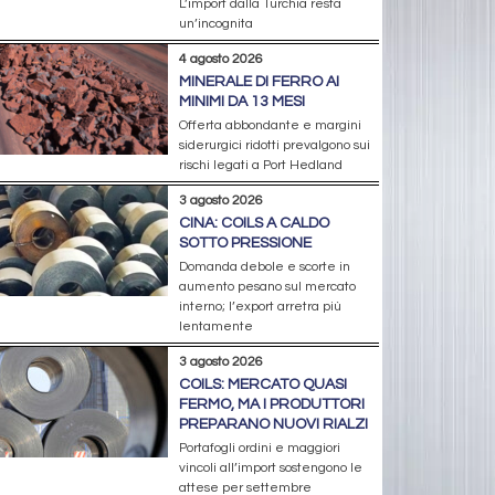
L’import dalla Turchia resta
un’incognita
4 agosto 2026
MINERALE DI FERRO AI
MINIMI DA 13 MESI
Offerta abbondante e margini
siderurgici ridotti prevalgono sui
rischi legati a Port Hedland
3 agosto 2026
CINA: COILS A CALDO
SOTTO PRESSIONE
Domanda debole e scorte in
aumento pesano sul mercato
interno; l’export arretra più
lentamente
3 agosto 2026
COILS: MERCATO QUASI
FERMO, MA I PRODUTTORI
PREPARANO NUOVI RIALZI
Portafogli ordini e maggiori
vincoli all’import sostengono le
attese per settembre