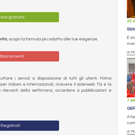
ova gratuita
20 o
SSA
È st
ento
, scopri la formula più adatta alle tue esigenze.
manu
di Ma
bbonamenti
ttare i servizi a disposizione di tutti gli utenti. Potrai
ayer italiani e internazionali, ricevere il siderweb TG e la
 rilevanti della settimana, accedere a pubblicazioni e
7 s
GER
A fa
cont
Registrati
di Ma