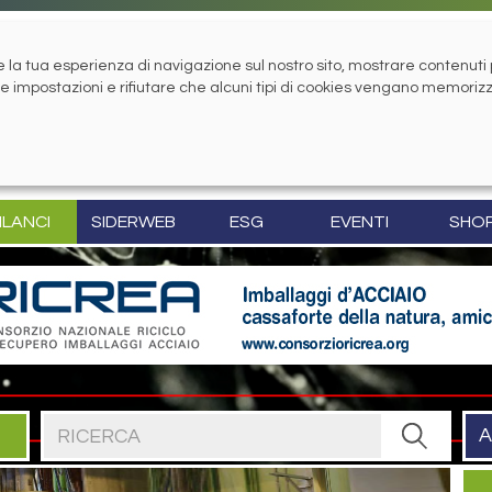
la tua esperienza di navigazione sul nostro sito, mostrare contenuti pe
tue impostazioni e rifiutare che alcuni tipi di cookies vengano memoriz
ILANCI
SIDERWEB
ESG
EVENTI
SHO
Cerca nel sito
A