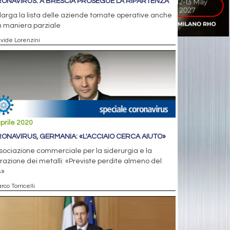
ONAVIRUS: A BRESCIA PROSEGUE LA RIPARTENZA
llarga la lista delle aziende tornate operative anche
n maniera parziale
avide Lorenzini
prile 2020
ONAVIRUS, GERMANIA: «L'ACCIAIO CERCA AIUTO»
sociazione commerciale per la siderurgia e la
razione dei metalli: «Previste perdite almeno del
»
rco Torricelli