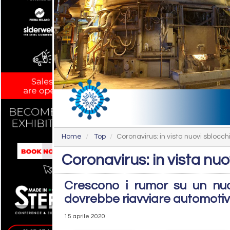
Home
Top
Coronavirus: in vista nuovi sblocchi p
Coronavirus: in vista nuov
Crescono i rumor su un nu
dovrebbe riavviare automoti
15 aprile 2020