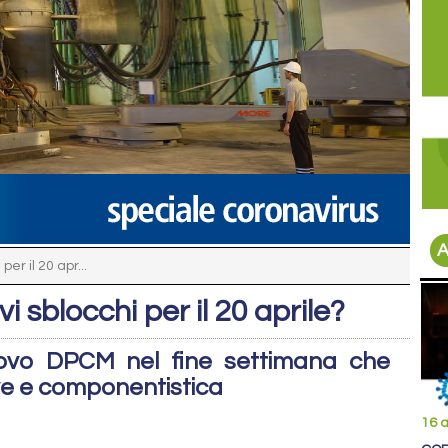
A
er il 20 apr...
i sblocchi per il 20 aprile?
ovo DPCM nel fine settimana che
ve e componentistica
16 a