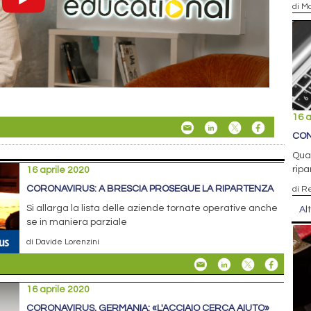
di Ma
16 a
CON
Quas
ripar
16 aprile 2020
CORONAVIRUS: A BRESCIA PROSEGUE LA RIPARTENZA
di R
Si allarga la lista delle aziende tornate operative anche
Al
se in maniera parziale
di Davide Lorenzini
16 aprile 2020
CORONAVIRUS, GERMANIA: «L'ACCIAIO CERCA AIUTO»