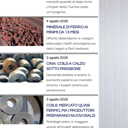
mercato guarda al dopo ferie.
L’import dalla Turchia resta
un’incognita
4 agosto 2026
MINERALE DI FERRO AI
MINIMI DA 13 MESI
Offerta abbondante e margini
siderurgici ridotti prevalgono sui
rischi legati a Port Hedland
3 agosto 2026
CINA: COILS A CALDO
SOTTO PRESSIONE
Domanda debole e scorte in
aumento pesano sul mercato
interno; l’export arretra più
lentamente
3 agosto 2026
COILS: MERCATO QUASI
FERMO, MA I PRODUTTORI
PREPARANO NUOVI RIALZI
Portafogli ordini e maggiori
vincoli all’import sostengono le