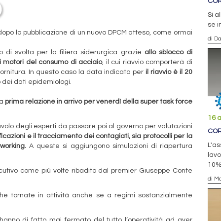
COR
Si a
se i
 dopo la pubblicazione di un nuovo DPCM atteso, come ormai
di D
i svolta per la filiera siderurgica grazie
allo sblocco di
i motori del consumo di acciaio
, il cui riavvio comporterà di
 fornitura. In questo caso la data indicata per
il riavvio è il 20
dei dati epidemiologi.
la
prima relazione in arrivo per venerdì della super task force
16 a
avolo degli esperti da passare poi al governo per valutazioni
COR
icazioni e il tracciamento dei contagiati, sia protocolli per la
L'as
 working.
A queste si aggiungono simulazioni di riapertura
lavo
10%
cutivo come più volte ribadito dal premier Giuseppe Conte
di Ma
che tornate in attività anche se a regimi sostanzialmente
anno di fatto mai fermato del tutto l’operatività ad aver