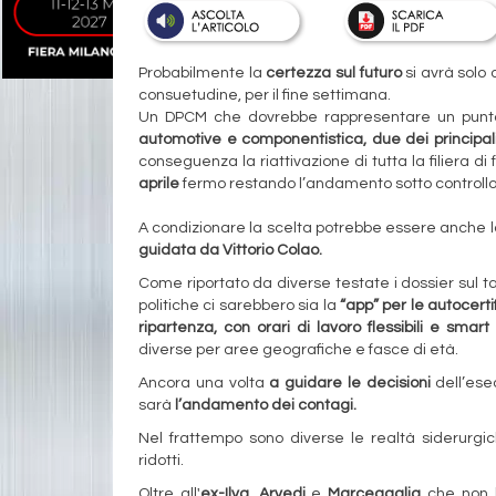
Probabilmente la
certezza sul futuro
si avrà solo
consuetudine, per il fine settimana.
Un DPCM che dovrebbe rappresentare un punto d
automotive e componentistica, due dei principal
conseguenza la riattivazione di tutta la filiera di
aprile
fermo restando l’andamento sotto controllo 
A condizionare la scelta potrebbe essere anche 
guidata da Vittorio Colao.
Come riportato da diverse testate i dossier sul t
politiche ci sarebbero sia la
“app” per le autocertif
ripartenza, con orari di lavoro flessibili e smart
diverse per aree geografiche e fasce di età.
Ancora una volta
a guidare le decisioni
dell’ese
sarà
l’andamento dei contagi.
Nel frattempo sono diverse le realtà siderurgi
ridotti.
Oltre all'
ex-Ilva
,
Arvedi
e
Marcegaglia
che non h