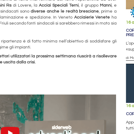
ini Rs
di Lovere, la
Acciai Speciali Terni
, il gruppo
Manni
, e
B-sindacati sono
diverse anche le realtà bresciane
, prime a
 laminazione e spedizione. In Veneto
Acciaierie Venete
ha
16 a
riuli secondo fonti sindacali si sarebbero rimessi in moto sia
COR
PRE
 ripartenza è di fatto minima nell’obiettivo di soddisfare gli
L’op
ime gli impianti.
«sup
 settori utilizzatori la prossima settimana riuscirà a risollevare
di Ma
 uscita dalla crisi.
16 a
COR
Appe
tutt