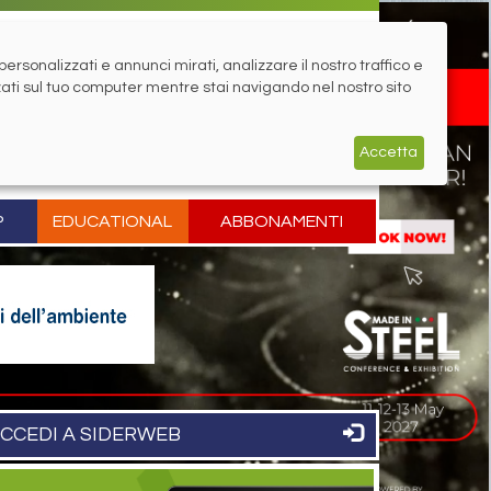
rsonalizzati e annunci mirati, analizzare il nostro traffico e
zati sul tuo computer mentre stai navigando nel nostro sito
Accetta
P
EDUCATIONAL
ABBONAMENTI
CCEDI A SIDERWEB