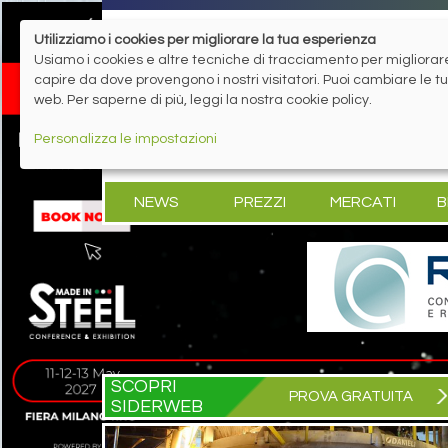
Utilizziamo i cookies per migliorare la tua esperienza
Usiamo i cookies e altre tecniche di tracciamento per migliorare 
capire da dove provengono i nostri visitatori. Puoi cambiare le 
web. Per saperne di più, leggi la nostra cookie policy.
Personalizza le impostazioni
NEWS
PREZZI
MERCATI
B
SCOPRI
PROVA GRATUITA
SIDERWEB