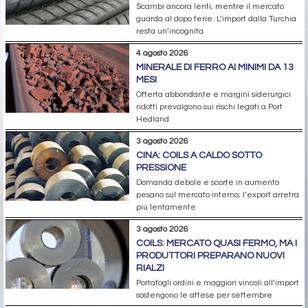
Scambi ancora lenti, mentre il mercato
guarda al dopo ferie. L’import dalla Turchia
resta un’incognita
4 agosto 2026
MINERALE DI FERRO AI MINIMI DA 13
MESI
Offerta abbondante e margini siderurgici
ridotti prevalgono sui rischi legati a Port
Hedland
3 agosto 2026
CINA: COILS A CALDO SOTTO
PRESSIONE
Domanda debole e scorte in aumento
pesano sul mercato interno; l’export arretra
più lentamente
3 agosto 2026
COILS: MERCATO QUASI FERMO, MA I
PRODUTTORI PREPARANO NUOVI
RIALZI
Portafogli ordini e maggiori vincoli all’import
sostengono le attese per settembre