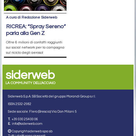
A cura di Redazione Siderweb
RICREA: “Spray Sereno”
parla alla Gen Z
Oltre 6 milioni di contatti raggiunti
sui social network per la campagna
sul riciclo degli aerosol
siderweb
LA COMMUNITY DELL'ACCIAIO
Siderweb S.p.A. SB Società del gruppo Morandi Group s.r.l.
ISSN 2532
-2982
Sede sociale: Flero (Brescia) Via Don Milani 5
T.
+39 030 254 00 06
E.
info@siderweb.com
Copyright siderweb spa sb
Tutti i diritti sono riservati