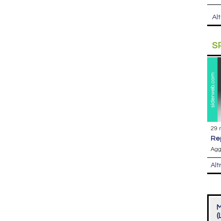
Alt
S
29 
r
Agg
Alt
M
(