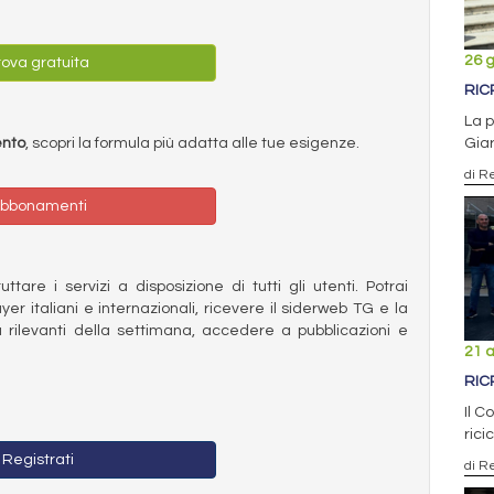
26 
ova gratuita
RIC
La p
ento
, scopri la formula più adatta alle tue esigenze.
Giar
di R
bbonamenti
ttare i servizi a disposizione di tutti gli utenti. Potrai
ayer italiani e internazionali, ricevere il siderweb TG e la
 rilevanti della settimana, accedere a pubblicazioni e
21 a
RIC
Il C
rici
Registrati
di R