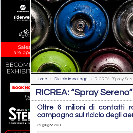
Home
Riciclo imballaggi
RICREA: “Spray Sere
RICREA: “Spray Sereno” 
Oltre 6 milioni di contatti 
campagna sul riciclo degli ae
29 giugno 2026