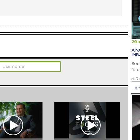
29 
A N
IMB
Sec
futu
di R
Al