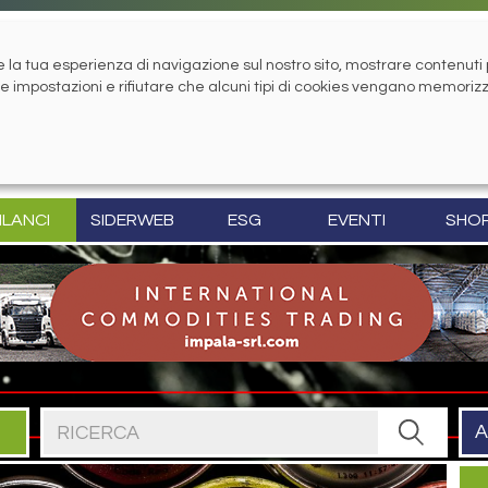
la tua esperienza di navigazione sul nostro sito, mostrare contenuti pe
tue impostazioni e rifiutare che alcuni tipi di cookies vengano memoriz
ILANCI
SIDERWEB
ESG
EVENTI
SHO
Cerca nel sito
A