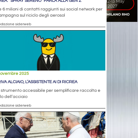
REA: “SPRAY SERENO” PARLA ALLA GEN Z
e 6 milioni di contatti raggiunti sui social network per
ampagna sul riciclo degli aerosol
edazione siderweb
novembre 2025
VA ALCIAIO, L’ASSISTENTE AI DI RICREA
strumento accessibile per semplificare raccolta e
clo dell’acciaio
edazione siderweb