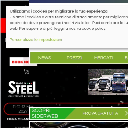
Utilizziamo i cookies per migliorare la tua esperienza
Usiamo i cookies e altre tecniche di tracciamento per migliorare 
capire da dove provengono i nostri visitatori. Puoi cambiare le 
web. Per saperne di più, leggi la nostra cookie policy.
Personalizza le impostazioni
NEWS
PREZZI
MERCATI
B
SCOPRI
PROVA GRATUITA
SIDERWEB