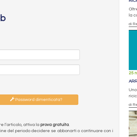
RIC
Oltr
la c
eb
di R
25 
ARRI
Uno 
rici
Password dimenticata?
di R
l’articolo, attiva la
prova gratuita
.
ermine del periodo decidere se abbonarti o continuare con i