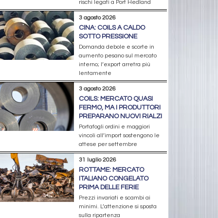
rischi legati a Port Hedland
3 agosto 2026
CINA: COILS A CALDO
SOTTO PRESSIONE
Domanda debole e scorte in
aumento pesano sul mercato
interno; l’export arretra più
lentamente
3 agosto 2026
COILS: MERCATO QUASI
FERMO, MA I PRODUTTORI
PREPARANO NUOVI RIALZI
Portafogli ordini e maggiori
vincoli all’import sostengono le
attese per settembre
31 luglio 2026
ROTTAME: MERCATO
ITALIANO CONGELATO
PRIMA DELLE FERIE
Prezzi invariati e scambi ai
minimi. L’attenzione si sposta
sulla ripartenza