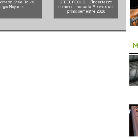
anean Steel Talks:
STEEL FOCUS – L’incertezza
ergio Moyano
domina il mercato. Bilancio del
primo semestre 2026
M