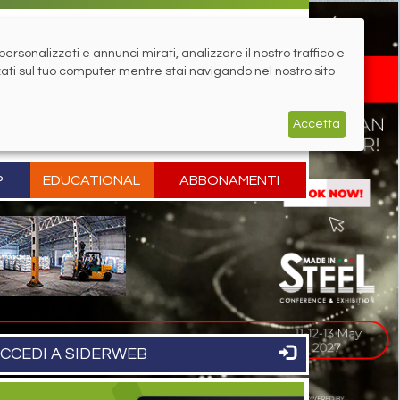
rsonalizzati e annunci mirati, analizzare il nostro traffico e
zati sul tuo computer mentre stai navigando nel nostro sito
Accetta
P
EDUCATIONAL
ABBONAMENTI
CCEDI A SIDERWEB