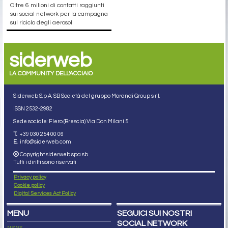
Oltre 6 milioni di contatti raggiunti
sui social network per la campagna
sul riciclo degli aerosol
siderweb
LA COMMUNITY DELL'ACCIAIO
Siderweb S.p.A. SB Società del gruppo Morandi Group s.r.l.
ISSN 2532
-2982
Sede sociale: Flero (Brescia) Via Don Milani 5
T.
+39 030 254 00 06
E.
info@siderweb.com
Copyright siderweb spa sb
Tutti i diritti sono riservati
Privacy policy
Cookie policy
Digital Services Act Policy
MENU
SEGUICI SUI NOSTRI
SOCIAL NETWORK
NEWS