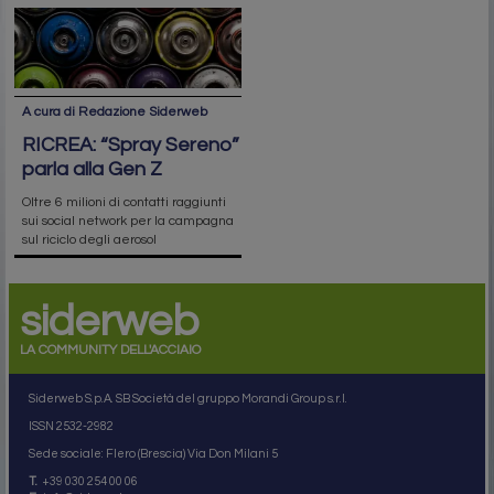
A cura di Redazione Siderweb
RICREA: “Spray Sereno”
parla alla Gen Z
Oltre 6 milioni di contatti raggiunti
sui social network per la campagna
sul riciclo degli aerosol
siderweb
LA COMMUNITY DELL'ACCIAIO
Siderweb S.p.A. SB Società del gruppo Morandi Group s.r.l.
ISSN 2532
-2982
Sede sociale: Flero (Brescia) Via Don Milani 5
T.
+39 030 254 00 06