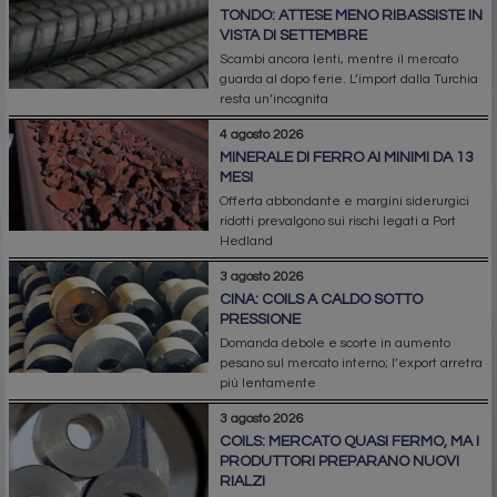
TONDO: ATTESE MENO RIBASSISTE IN
VISTA DI SETTEMBRE
Scambi ancora lenti, mentre il mercato
guarda al dopo ferie. L’import dalla Turchia
resta un’incognita
4 agosto 2026
MINERALE DI FERRO AI MINIMI DA 13
MESI
Offerta abbondante e margini siderurgici
ridotti prevalgono sui rischi legati a Port
Hedland
3 agosto 2026
CINA: COILS A CALDO SOTTO
PRESSIONE
Domanda debole e scorte in aumento
pesano sul mercato interno; l’export arretra
più lentamente
3 agosto 2026
COILS: MERCATO QUASI FERMO, MA I
PRODUTTORI PREPARANO NUOVI
RIALZI