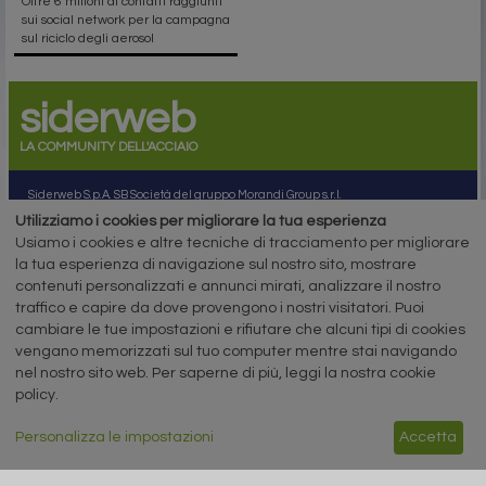
Oltre 6 milioni di contatti raggiunti
sui social network per la campagna
sul riciclo degli aerosol
siderweb
LA COMMUNITY DELL'ACCIAIO
Siderweb S.p.A. SB Società del gruppo Morandi Group s.r.l.
Utilizziamo i cookies per migliorare la tua esperienza
ISSN 2532
-2982
Usiamo i cookies e altre tecniche di tracciamento per migliorare
Sede sociale: Flero (Brescia) Via Don Milani 5
la tua esperienza di navigazione sul nostro sito, mostrare
T.
+39 030 254 00 06
contenuti personalizzati e annunci mirati, analizzare il nostro
E.
info@siderweb.com
traffico e capire da dove provengono i nostri visitatori. Puoi
Copyright siderweb spa sb
cambiare le tue impostazioni e rifiutare che alcuni tipi di cookies
Tutti i diritti sono riservati
vengano memorizzati sul tuo computer mentre stai navigando
Privacy policy
nel nostro sito web. Per saperne di più, leggi la nostra cookie
Cookie policy
policy.
Digital Services Act Policy
Personalizza le impostazioni
Accetta
MENU
SEGUICI SUI NOSTRI
SOCIAL NETWORK
NEWS