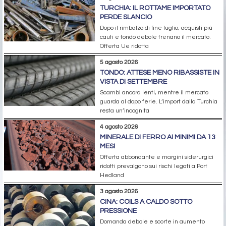
TURCHIA: IL ROTTAME IMPORTATO
PERDE SLANCIO
Dopo il rimbalzo di fine luglio, acquisti più
cauti e tondo debole frenano il mercato.
Offerta Ue ridotta
5 agosto 2026
TONDO: ATTESE MENO RIBASSISTE IN
VISTA DI SETTEMBRE
Scambi ancora lenti, mentre il mercato
guarda al dopo ferie. L’import dalla Turchia
resta un’incognita
4 agosto 2026
MINERALE DI FERRO AI MINIMI DA 13
MESI
Offerta abbondante e margini siderurgici
ridotti prevalgono sui rischi legati a Port
Hedland
3 agosto 2026
CINA: COILS A CALDO SOTTO
PRESSIONE
Domanda debole e scorte in aumento