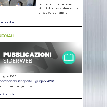
Portafogli ordini e maggiori
vincoli all’import sostengono le
attese per settembre
re analisi
PECIALI
maggio 2026
eport banda stagnata - giugno 2026
iornamento Giugno 2026
ri Speciali