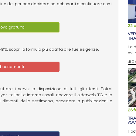
ermine del periodo decidere se abbonarti o continuare con i
22 a
ova gratuita
VER
TRA
La d
ento
, scopri la formula più adatta alle tue esigenze.
mili
di Gi
bbonamenti
ttare i servizi a disposizione di tutti gli utenti. Potrai
ayer italiani e internazionali, ricevere il siderweb TG e la
 rilevanti della settimana, accedere a pubblicazioni e
26 f
TRA
AVV
Il p