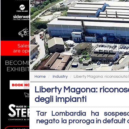
Home
Industry
Liberty Magona: riconosciuta l
Liberty Magona: riconosc
degli impianti
Tar Lombardia ha sospeso 
negato la proroga in default 