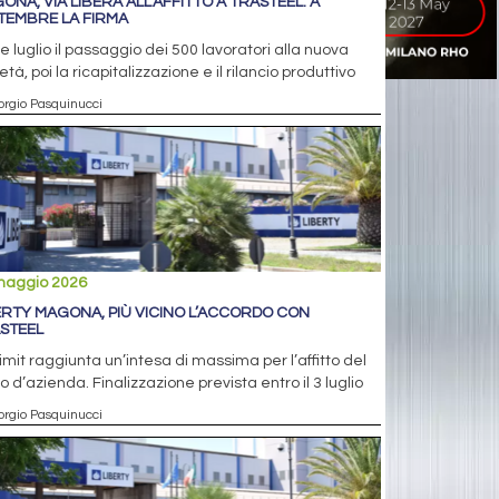
ONA, VIA LIBERA ALL’AFFITTO A TRASTEEL: A
TEMBRE LA FIRMA
ne luglio il passaggio dei 500 lavoratori alla nuova
età, poi la ricapitalizzazione e il rilancio produttivo
orgio Pasquinucci
maggio 2026
ERTY MAGONA, PIÙ VICINO L’ACCORDO CON
STEEL
imit raggiunta un’intesa di massima per l’affitto del
 d’azienda. Finalizzazione prevista entro il 3 luglio
orgio Pasquinucci