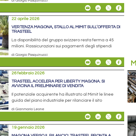
di Giorgio Pasquinucci
22 aprile 2026
VERTENZA MAGONA, STALLO AL MIMIT SULL’OFFERTA DI
TRASTEEL
La disponibilità del gruppo svizzero resta ferma a 45
milioni. Rassicurazioni sui pagamenti degli stipendi
di Giorgio Pasquinucci
M
26 febbraio 2026
TRASTEEL ACCELERA PER LIBERTY MAGONA. SI
AVVICINA IL PRELIMINARE DI VENDITA
Il potenziale acquirente ha illustrato al Mimit le linee
guida del piano industriale per rilanciare il sito
di Gianmario Leone
19 gennaio 2026
MAGONA VERSO IL RILANCIO: TRASTEEL PRONTA A