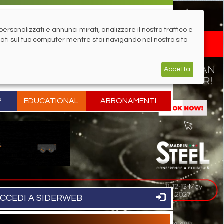
rsonalizzati e annunci mirati, analizzare il nostro traffico e
zati sul tuo computer mentre stai navigando nel nostro sito
Accetta
P
EDUCATIONAL
ABBONAMENTI
CCEDI A SIDERWEB