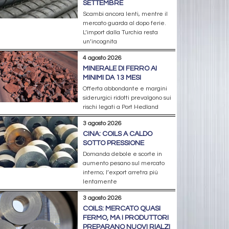
SETTEMBRE
Scambi ancora lenti, mentre il
mercato guarda al dopo ferie.
L’import dalla Turchia resta
un’incognita
4 agosto 2026
MINERALE DI FERRO AI
MINIMI DA 13 MESI
Offerta abbondante e margini
siderurgici ridotti prevalgono sui
rischi legati a Port Hedland
3 agosto 2026
CINA: COILS A CALDO
SOTTO PRESSIONE
Domanda debole e scorte in
aumento pesano sul mercato
interno; l’export arretra più
lentamente
3 agosto 2026
COILS: MERCATO QUASI
FERMO, MA I PRODUTTORI
PREPARANO NUOVI RIALZI