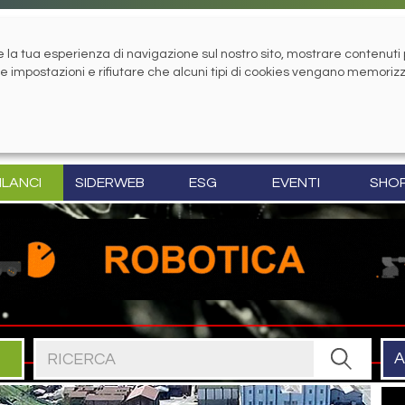
la tua esperienza di navigazione sul nostro sito, mostrare contenuti pe
tue impostazioni e rifiutare che alcuni tipi di cookies vengano memoriz
ILANCI
SIDERWEB
ESG
EVENTI
SHO
Cerca nel sito
A