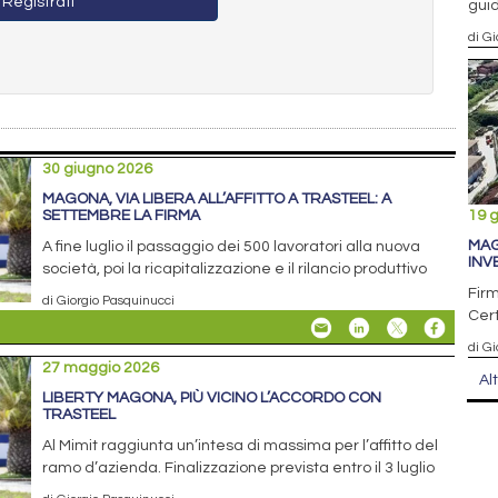
Registrati
guid
di G
30 giugno 2026
MAGONA, VIA LIBERA ALL’AFFITTO A TRASTEEL: A
SETTEMBRE LA FIRMA
19 
MAG
A fine luglio il passaggio dei 500 lavoratori alla nuova
INV
società, poi la ricapitalizzazione e il rilancio produttivo
Firm
di Giorgio Pasquinucci
Cert
di Gi
27 maggio 2026
Al
LIBERTY MAGONA, PIÙ VICINO L’ACCORDO CON
TRASTEEL
Al Mimit raggiunta un’intesa di massima per l’affitto del
ramo d’azienda. Finalizzazione prevista entro il 3 luglio