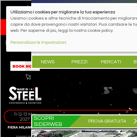
Utilizziamo i cookies per migliorare la tua esperienza
Usiamo i cookies e altre tecniche di tracciamento per migliorare 
capire da dove provengono i nostri visitatori. Puoi cambiare le 
web. Per saperne di più, leggi la nostra cookie policy.
Personalizza le impostazioni
NEWS
PREZZI
MERCATI
B
SCOPRI
PROVA GRATUITA
SIDERWEB