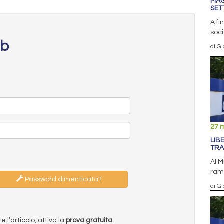
MAG
SET
A fi
soci
eb
di Gi
27 
LIB
TRA
Al M
ramo
Password dimenticata?
di Gi
l’articolo, attiva la
prova gratuita
.