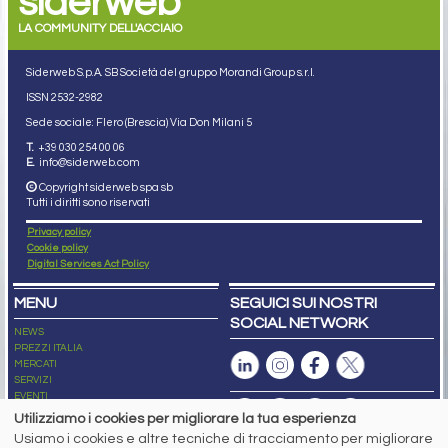
siderweb
LA COMMUNITY DELL'ACCIAIO
Siderweb S.p.A. SB Società del gruppo Morandi Group s.r.l.
ISSN 2532
-2982
Sede sociale: Flero (Brescia) Via Don Milani 5
T.
+39 030 254 00 06
E.
info@siderweb.com
Copyright siderweb spa sb
Tutti i diritti sono riservati
Privacy policy
Cookie policy
Digital Services Act Policy
MENU
SEGUICI SUI NOSTRI
SOCIAL NETWORK
NEWS
PREZZI ITALIA
MERCATI
SERVIZI
EVENTI
ABBONAMENTI
Utilizziamo i cookies per migliorare la tua esperienza
MADE IN STEEL
Usiamo i cookies e altre tecniche di tracciamento per migliorare
NEWSLETTER