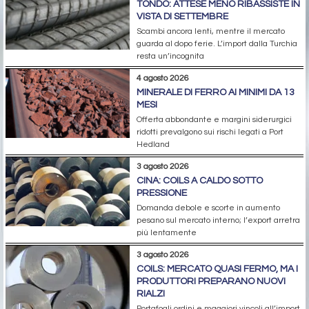
TONDO: ATTESE MENO RIBASSISTE IN
VISTA DI SETTEMBRE
Scambi ancora lenti, mentre il mercato
guarda al dopo ferie. L’import dalla Turchia
resta un’incognita
4 agosto 2026
MINERALE DI FERRO AI MINIMI DA 13
MESI
Offerta abbondante e margini siderurgici
ridotti prevalgono sui rischi legati a Port
Hedland
3 agosto 2026
CINA: COILS A CALDO SOTTO
PRESSIONE
Domanda debole e scorte in aumento
pesano sul mercato interno; l’export arretra
più lentamente
3 agosto 2026
COILS: MERCATO QUASI FERMO, MA I
PRODUTTORI PREPARANO NUOVI
RIALZI
Portafogli ordini e maggiori vincoli all’import