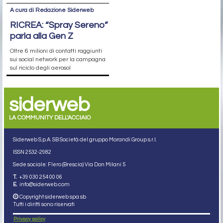
A cura di Redazione Siderweb
RICREA: “Spray Sereno”
parla alla Gen Z
Oltre 6 milioni di contatti raggiunti
sui social network per la campagna
sul riciclo degli aerosol
siderweb
LA COMMUNITY DELL'ACCIAIO
Siderweb S.p.A. SB Società del gruppo Morandi Group s.r.l.
ISSN 2532
-2982
Sede sociale: Flero (Brescia) Via Don Milani 5
T.
+39 030 254 00 06
E.
info@siderweb.com
Copyright siderweb spa sb
Tutti i diritti sono riservati
Privacy policy