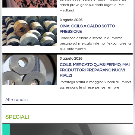
ridotti prevalgono sui rischi legati a Port
Hedland
3 agosto 2026
CINA: COILS A CALDO SOTTO
PRESSIONE
Domanda debole e scorte in aumento
pesano sul mercato interno; l’export arretra
più lentamente
3 agosto 2026
COILS: MERCATO QUASI FERMO, MA I
PRODUTTORI PREPARANO NUOVI
RIALZI
Portafogli ordini e maggiori vincoli all’import
sostengono le attese per settembre
Altre analisi
SPECIALI