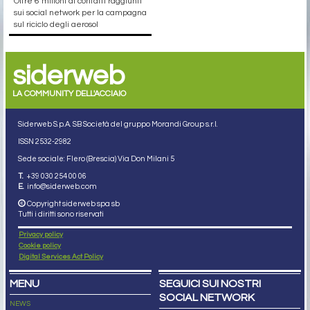
Oltre 6 milioni di contatti raggiunti
sui social network per la campagna
sul riciclo degli aerosol
siderweb
LA COMMUNITY DELL'ACCIAIO
Siderweb S.p.A. SB Società del gruppo Morandi Group s.r.l.
ISSN 2532
-2982
Sede sociale: Flero (Brescia) Via Don Milani 5
T.
+39 030 254 00 06
E.
info@siderweb.com
Copyright siderweb spa sb
Tutti i diritti sono riservati
Privacy policy
Cookie policy
Digital Services Act Policy
MENU
SEGUICI SUI NOSTRI
SOCIAL NETWORK
NEWS