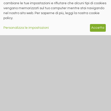
sul riciclo degli aerosol
cambiare le tue impostazioni e rifiutare che alcuni tipi di cookies
vengano memorizzati sul tuo computer mentre stai navigando
nel nostro sito web. Per saperne di più, leggi la nostra cookie
siderweb
policy.
LA COMMUNITY DELL'ACCIAIO
Personalizza le impostazioni
Accetta
Siderweb S.p.A. SB Società del gruppo Morandi Group s.r.l.
ISSN 2532
-2982
Sede sociale: Flero (Brescia) Via Don Milani 5
T.
+39 030 254 00 06
E.
info@siderweb.com
Copyright siderweb spa sb
Tutti i diritti sono riservati
Privacy policy
Cookie policy
Digital Services Act Policy
MENU
SEGUICI SUI NOSTRI
SOCIAL NETWORK
NEWS
PREZZI ITALIA
MERCATI