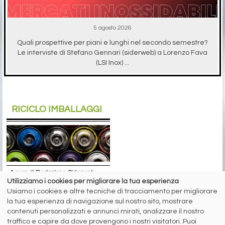
5 agosto 2026
Quali prospettive per piani e lunghi nel secondo semestre?
Le interviste di Stefano Gennari (siderweb) a Lorenzo Fava
(LSI Inox) ...
RICICLO IMBALLAGGI
A cura di Redazione Siderweb
Utilizziamo i cookies per migliorare la tua esperienza
RICREA: “Spray Sereno”
Usiamo i cookies e altre tecniche di tracciamento per migliorare
parla alla Gen Z
la tua esperienza di navigazione sul nostro sito, mostrare
contenuti personalizzati e annunci mirati, analizzare il nostro
Oltre 6 milioni di contatti raggiunti
traffico e capire da dove provengono i nostri visitatori. Puoi
sui social network per la campagna