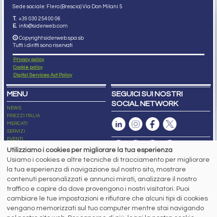
Sede sociale: Flero (Brescia) Via Don Milani 5
T.
+39 030 254 00 06
E.
info@siderweb.com
Copyright siderweb spa sb
Tutti i diritti sono riservati
Privacy policy
Cookie policy
Digital Services Act Policy
MENU
SEGUICI SUI NOSTRI
SOCIAL NETWORK
NEWS
PREZZI ITALIA
MERCATI
SERVIZI
EVENTI
ABBONAMENTI
Utilizziamo i cookies per migliorare la tua esperienza
MADE IN STEEL
Usiamo i cookies e altre tecniche di tracciamento per migliorare
NEWSLETTER
la tua esperienza di navigazione sul nostro sito, mostrare
Capitale Sociale: 190.000€ interamente versato
contenuti personalizzati e annunci mirati, analizzare il nostro
Registro delle Imprese di Brescia
traffico e capire da dove provengono i nostri visitatori. Puoi
Codice Fiscale e Partita I.V.A.:
IT03562320170
R.E.A. n. 419331
cambiare le tue impostazioni e rifiutare che alcuni tipi di cookies
vengano memorizzati sul tuo computer mentre stai navigando
www.siderweb.com: Autorizzazione del Tribunale di Brescia n. 11/2004 del 17