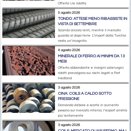
Offerta Ue ridotta
5 agosto 2026
TONDO: ATTESE MENO RIBASSISTE IN
VISTA DI SETTEMBRE
Scambi ancora lenti, mentre il mercato
guarda al dopo ferie. L’import dalla Turchia
resta un’incognita
4 agosto 2026
MINERALE DI FERRO AI MINIMI DA 13
MESI
Offerta abbondante e margini siderurgici
ridotti prevalgono sui rischi legati a Port
Hedland
3 agosto 2026
CINA: COILS A CALDO SOTTO
PRESSIONE
Domanda debole e scorte in aumento
pesano sul mercato interno; l’export arretra
più lentamente
3 agosto 2026