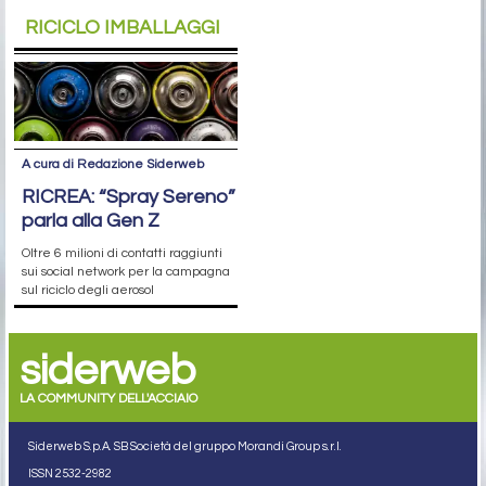
RICICLO IMBALLAGGI
A cura di Redazione Siderweb
RICREA: “Spray Sereno”
parla alla Gen Z
Oltre 6 milioni di contatti raggiunti
sui social network per la campagna
sul riciclo degli aerosol
siderweb
LA COMMUNITY DELL'ACCIAIO
Siderweb S.p.A. SB Società del gruppo Morandi Group s.r.l.
ISSN 2532
-2982