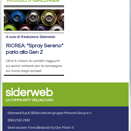
RICICLO IMBALLAGGI
A cura di Redazione Siderweb
RICREA: “Spray Sereno”
parla alla Gen Z
Oltre 6 milioni di contatti raggiunti
sui social network per la campagna
sul riciclo degli aerosol
siderweb
LA COMMUNITY DELL'ACCIAIO
Siderweb S.p.A. SB Società del gruppo Morandi Group s.r.l.
ISSN 2532
-2982
Sede sociale: Flero (Brescia) Via Don Milani 5