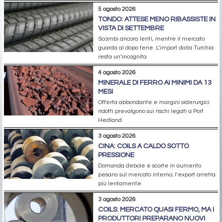
5 agosto 2026
TONDO: ATTESE MENO RIBASSISTE IN
VISTA DI SETTEMBRE
Scambi ancora lenti, mentre il mercato
guarda al dopo ferie. L’import dalla Turchia
resta un’incognita
4 agosto 2026
MINERALE DI FERRO AI MINIMI DA 13
MESI
Offerta abbondante e margini siderurgici
ridotti prevalgono sui rischi legati a Port
Hedland
3 agosto 2026
CINA: COILS A CALDO SOTTO
PRESSIONE
Domanda debole e scorte in aumento
pesano sul mercato interno; l’export arretra
più lentamente
3 agosto 2026
COILS: MERCATO QUASI FERMO, MA I
PRODUTTORI PREPARANO NUOVI