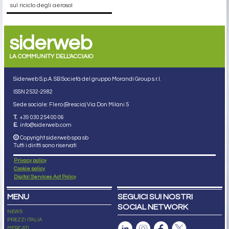
sul riciclo degli aerosol
siderweb
LA COMMUNITY DELL'ACCIAIO
Siderweb S.p.A. SB Società del gruppo Morandi Group s.r.l.
ISSN 2532
-2982
Sede sociale: Flero (Brescia) Via Don Milani 5
T.
+39 030 254 00 06
E.
info@siderweb.com
Copyright siderweb spa sb
Tutti i diritti sono riservati
Privacy policy
Cookie policy
Digital Services Act Policy
MENU
SEGUICI SUI NOSTRI
SOCIAL NETWORK
NEWS
PREZZI ITALIA
MERCATI