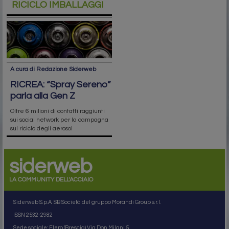
RICICLO IMBALLAGGI
A cura di Redazione Siderweb
RICREA: “Spray Sereno”
parla alla Gen Z
Oltre 6 milioni di contatti raggiunti
sui social network per la campagna
sul riciclo degli aerosol
siderweb
LA COMMUNITY DELL'ACCIAIO
Siderweb S.p.A. SB Società del gruppo Morandi Group s.r.l.
ISSN 2532
-2982
Sede sociale: Flero (Brescia) Via Don Milani 5