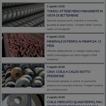
5 agosto 2026
TONDO: ATTESE MENO RIBASSISTE IN
VISTA DI SETTEMBRE
Scambi ancora lenti, mentre il mercato
guarda al dopo ferie. L’import dalla Turchia
resta un’incognita
4 agosto 2026
MINERALE DI FERRO AI MINIMI DA 13
MESI
Offerta abbondante e margini siderurgici
ridotti prevalgono sui rischi legati a Port
Hedland
3 agosto 2026
CINA: COILS A CALDO SOTTO
PRESSIONE
Domanda debole e scorte in aumento
pesano sul mercato interno; l’export arretra
più lentamente
3 agosto 2026
COILS: MERCATO QUASI FERMO, MA I