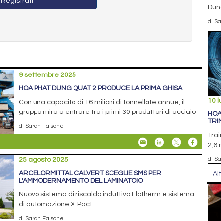
Registrati
Dun
di S
9 settembre 2025
HOA PHAT DUNG QUAT 2 PRODUCE LA PRIMA GHISA
10 l
Con una capacità di 16 milioni di tonnellate annue, il
gruppo mira a entrare tra i primi 30 produttori di acciaio
HOA
TRI
di Sarah Falsone
Trai
2,6 
di S
25 agosto 2025
ARCELORMITTAL CALVERT SCEGLIE SMS PER
Al
L'AMMODERNAMENTO DEL LAMINATOIO
Nuovo sistema di riscaldo induttivo Elotherm e sistema
di automazione X-Pact
di Sarah Falsone