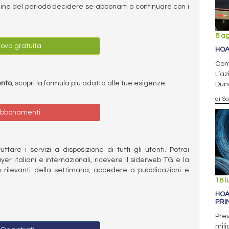
ermine del periodo decidere se abbonarti o continuare con i
8 a
ova gratuita
HOA
Comp
L’az
ento
, scopri la formula più adatta alle tue esigenze.
Dun
di S
bbonamenti
ttare i servizi a disposizione di tutti gli utenti. Potrai
ayer italiani e internazionali, ricevere il siderweb TG e la
 rilevanti della settimana, accedere a pubblicazioni e
18 l
HOA
PRI
Prev
mili