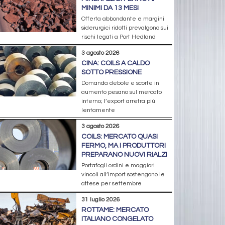
MINIMI DA 13 MESI
Offerta abbondante e margini
siderurgici ridotti prevalgono sui
rischi legati a Port Hedland
3 agosto 2026
CINA: COILS A CALDO
SOTTO PRESSIONE
Domanda debole e scorte in
aumento pesano sul mercato
interno; l’export arretra più
lentamente
3 agosto 2026
COILS: MERCATO QUASI
FERMO, MA I PRODUTTORI
PREPARANO NUOVI RIALZI
Portafogli ordini e maggiori
vincoli all’import sostengono le
attese per settembre
31 luglio 2026
ROTTAME: MERCATO
ITALIANO CONGELATO