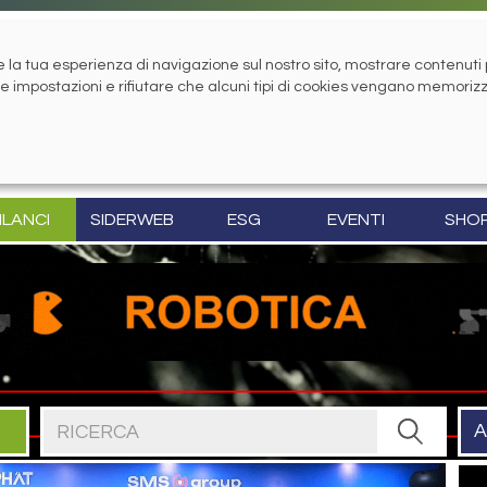
la tua esperienza di navigazione sul nostro sito, mostrare contenuti pe
tue impostazioni e rifiutare che alcuni tipi di cookies vengano memoriz
ILANCI
SIDERWEB
ESG
EVENTI
SHO
Cerca nel sito
A