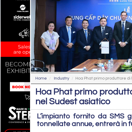
Home
Industry
Hoa Phat primo produttore di bin
Hoa Phat primo produttore
nel Sudest asiatico
L’impianto fornito da SMS g
tonnellate annue, entrerà in 