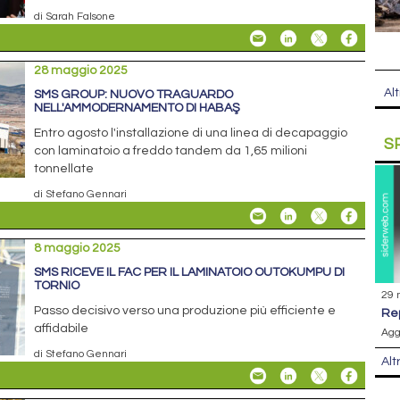
di Sarah Falsone
28 maggio 2025
Alt
SMS GROUP: NUOVO TRAGUARDO
NELL'AMMODERNAMENTO DI HABAŞ
Entro agosto l'installazione di una linea di decapaggio
S
con laminatoio a freddo tandem da 1,65 milioni
tonnellate
di Stefano Gennari
8 maggio 2025
SMS RICEVE IL FAC PER IL LAMINATOIO OUTOKUMPU DI
TORNIO
29 
Passo decisivo verso una produzione più efficiente e
r
affidabile
Agg
di Stefano Gennari
Alt