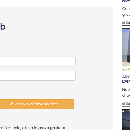
HOA
Con 
grup
di S
eb
25 
ARC
L'A
Nuov
di 
di S
Password dimenticata?
l’articolo, attiva la
prova gratuita
.