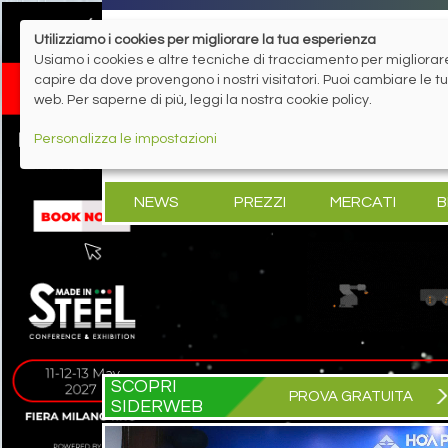
Utilizziamo i cookies per migliorare la tua esperienza
Usiamo i cookies e altre tecniche di tracciamento per migliorare 
capire da dove provengono i nostri visitatori. Puoi cambiare le 
web. Per saperne di più, leggi la nostra cookie policy.
Personalizza le impostazioni
NEWS
PREZZI
MERCATI
B
SCOPRI
PROVA GRATUITA
SIDERWEB