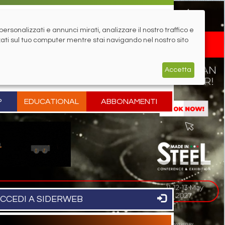
rsonalizzati e annunci mirati, analizzare il nostro traffico e
zati sul tuo computer mentre stai navigando nel nostro sito
Accetta
P
EDUCATIONAL
ABBONAMENTI
CCEDI A SIDERWEB