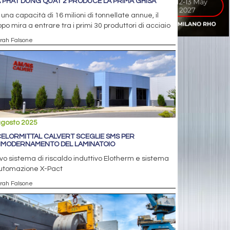
 PHAT DUNG QUAT 2 PRODUCE LA PRIMA GHISA
una capacità di 16 milioni di tonnellate annue, il
po mira a entrare tra i primi 30 produttori di acciaio
arah Falsone
agosto 2025
ELORMITTAL CALVERT SCEGLIE SMS PER
MMODERNAMENTO DEL LAMINATOIO
o sistema di riscaldo induttivo Elotherm e sistema
automazione X-Pact
arah Falsone