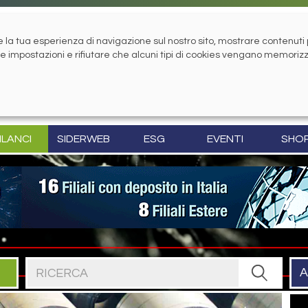
la tua esperienza di navigazione sul nostro sito, mostrare contenuti pe
tue impostazioni e rifiutare che alcuni tipi di cookies vengano memoriz
ILANCI
SIDERWEB
ESG
EVENTI
SHO
Cerca nel sito
A