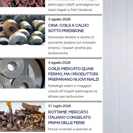
siderurgici ridotti prevalgono sui
rischi legati a Port Hedland
3 agosto 2026
CINA: COILS A CALDO
SOTTO PRESSIONE
Domanda debole e scorte in
aumento pesano sul mercato
interno; l’export arretra più
lentamente
3 agosto 2026
COILS: MERCATO QUASI
FERMO, MA I PRODUTTORI
PREPARANO NUOVI RIALZI
Portafogli ordini e maggiori
vincoli all’import sostengono le
attese per settembre
31 luglio 2026
ROTTAME: MERCATO
ITALIANO CONGELATO
PRIMA DELLE FERIE
Prezzi invariati e scambi ai