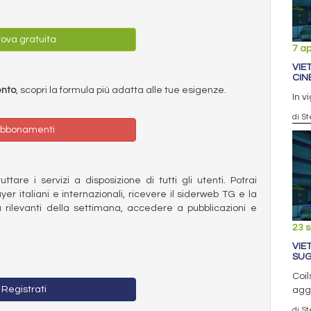
ova gratuita
7 ap
VIE
CIN
ento
, scopri la formula più adatta alle tue esigenze.
In v
di S
bbonamenti
ttare i servizi a disposizione di tutti gli utenti. Potrai
ayer italiani e internazionali, ricevere il siderweb TG e la
 rilevanti della settimana, accedere a pubblicazioni e
23 
VIE
SUG
Coil
Registrati
aggi
di S