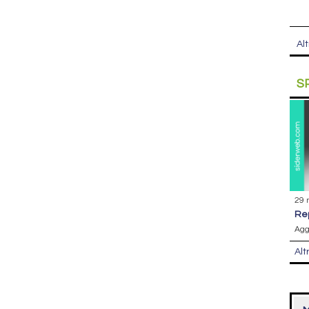
Alt
S
29 
r
Agg
Alt