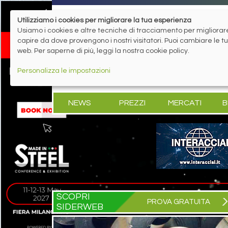
Utilizziamo i cookies per migliorare la tua esperienza
Usiamo i cookies e altre tecniche di tracciamento per migliorare 
capire da dove provengono i nostri visitatori. Puoi cambiare le 
web. Per saperne di più, leggi la nostra cookie policy.
Personalizza le impostazioni
NEWS
PREZZI
MERCATI
B
SCOPRI
PROVA GRATUITA
SIDERWEB