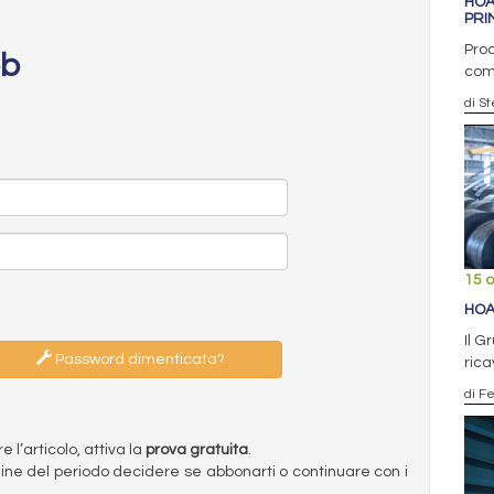
HOA
PRI
Proc
eb
com
di S
15 o
HOA
Il G
Password dimenticata?
rica
di F
l’articolo, attiva la
prova gratuita
.
ermine del periodo decidere se abbonarti o continuare con i