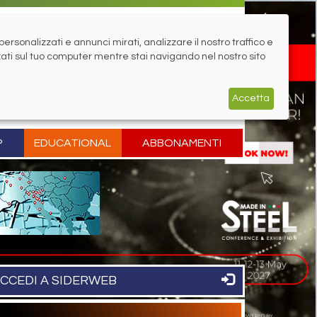
rsonalizzati e annunci mirati, analizzare il nostro traffico e
zati sul tuo computer mentre stai navigando nel nostro sito
Accetta
P
EDUCATIONAL
ABBONAMENTI
CCEDI A SIDERWEB