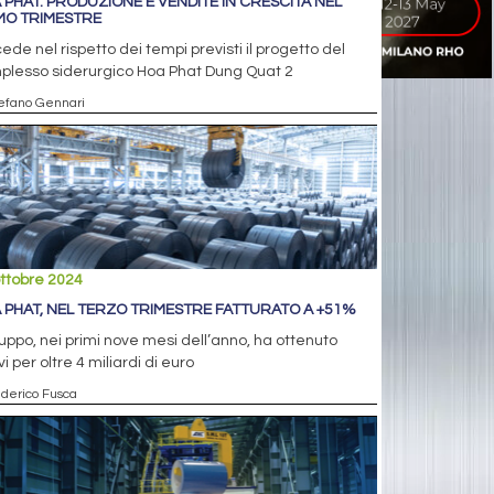
 PHAT: PRODUZIONE E VENDITE IN CRESCITA NEL
MO TRIMESTRE
ede nel rispetto dei tempi previsti il progetto del
plesso siderurgico Hoa Phat Dung Quat 2
tefano Gennari
ttobre 2024
 PHAT, NEL TERZO TRIMESTRE FATTURATO A +51%
ruppo, nei primi nove mesi dell’anno, ha ottenuto
vi per oltre 4 miliardi di euro
ederico Fusca