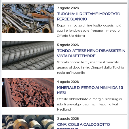
7 agosto 2026
TURCHIA: IL ROTTAME IMPORTATO
PERDE SLANCIO
Dopo il rimbalzo di fine luglio, acquisti più
cauti e tondo debole frenano il mercato.
Offerta Ue ridotta
5 agosto 2026
TONDO: ATTESE MENO RIBASSISTE IN
VISTA DI SETTEMBRE
Scambi ancora lenti, mentre il mercato
guarda al dopo ferie. L’import dalla Turchia
resta un’incognita
4 agosto 2026
MINERALE DI FERRO AI MINIMI DA 13
MESI
Offerta abbondante e margini siderurgici
ridotti prevalgono sui rischi legati a Port
Hedland
3 agosto 2026
CINA: COILS A CALDO SOTTO