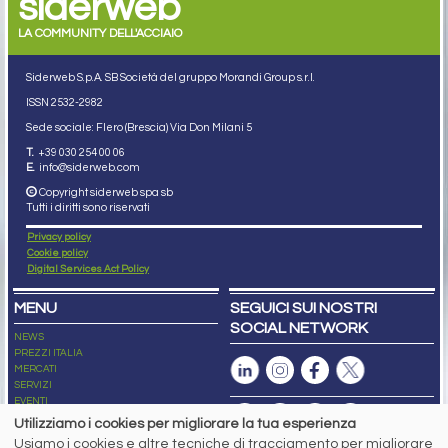
siderweb
LA COMMUNITY DELL'ACCIAIO
Siderweb S.p.A. SB Società del gruppo Morandi Group s.r.l.
ISSN 2532
-2982
Sede sociale: Flero (Brescia) Via Don Milani 5
T.
+39 030 254 00 06
E.
info@siderweb.com
Copyright siderweb spa sb
Tutti i diritti sono riservati
Privacy policy
Cookie policy
Digital Services Act Policy
MENU
SEGUICI SUI NOSTRI
SOCIAL NETWORK
NEWS
PREZZI ITALIA
MERCATI
SERVIZI
EVENTI
ABBONAMENTI
Utilizziamo i cookies per migliorare la tua esperienza
MADE IN STEEL
Usiamo i cookies e altre tecniche di tracciamento per migliorare