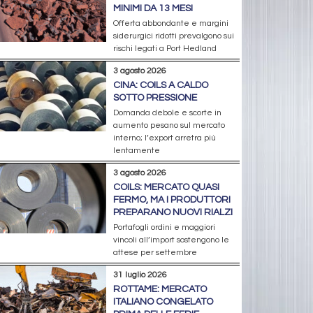
MINIMI DA 13 MESI
Offerta abbondante e margini
siderurgici ridotti prevalgono sui
rischi legati a Port Hedland
3 agosto 2026
CINA: COILS A CALDO
SOTTO PRESSIONE
Domanda debole e scorte in
aumento pesano sul mercato
interno; l’export arretra più
lentamente
3 agosto 2026
COILS: MERCATO QUASI
FERMO, MA I PRODUTTORI
PREPARANO NUOVI RIALZI
Portafogli ordini e maggiori
vincoli all’import sostengono le
attese per settembre
31 luglio 2026
ROTTAME: MERCATO
ITALIANO CONGELATO