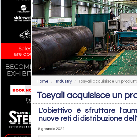
Home
Industry
Tosyali acquisisce un produtt
Tosyali acquisisce un pr
L'obiettivo è sfruttare l'
nuove reti di distribuzione del
8 gennaio 2024