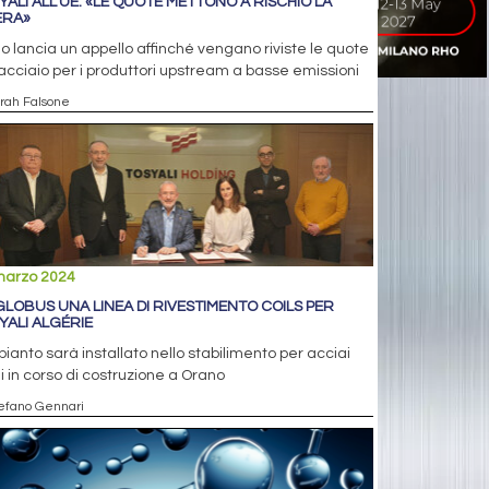
YALI ALL’UE: «LE QUOTE METTONO A RISCHIO LA
IERA»
eo lancia un appello affinché vengano riviste le quote
’acciaio per i produttori upstream a basse emissioni
arah Falsone
marzo 2024
GLOBUS UNA LINEA DI RIVESTIMENTO COILS PER
YALI ALGÉRIE
pianto sarà installato nello stabilimento per acciai
i in corso di costruzione a Orano
tefano Gennari