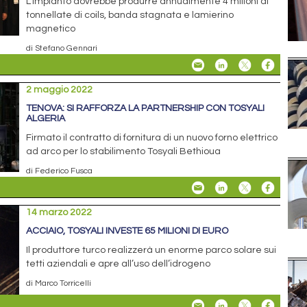
L'impianto dovrebbe produrre annualmente 4 milioni di
tonnellate di coils, banda stagnata e lamierino
magnetico
di Stefano Gennari
2 maggio 2022
TENOVA: SI RAFFORZA LA PARTNERSHIP CON TOSYALI
ALGERIA
Firmato il contratto di fornitura di un nuovo forno elettrico
ad arco per lo stabilimento Tosyali Bethioua
di Federico Fusca
14 marzo 2022
ACCIAIO, TOSYALI INVESTE 65 MILIONI DI EURO
Il produttore turco realizzerà un enorme parco solare sui
tetti aziendali e apre all’uso dell’idrogeno
di Marco Torricelli