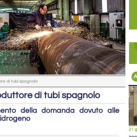
A
ore di tubi spagnolo
oduttore di tubi spagnolo
aumento della domanda dovuto alle
l'idrogeno
21 