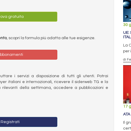
ova gratuita
30 
UE:
ITA
ento
, scopri la formula più adatta alle tue esigenze.
La C
per 
bbonamenti
di F
ttare i servizi a disposizione di tutti gli utenti. Potrai
ayer italiani e internazionali, ricevere il siderweb TG e la
 rilevanti della settimana, accedere a pubblicazioni e
17 
ATA
Registrati
Il g
cert