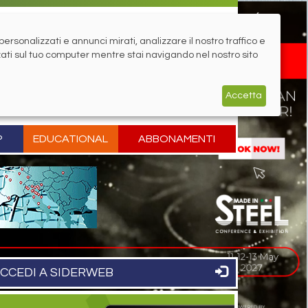
rsonalizzati e annunci mirati, analizzare il nostro traffico e
zati sul tuo computer mentre stai navigando nel nostro sito
Accetta
P
EDUCATIONAL
ABBONAMENTI
CCEDI A SIDERWEB