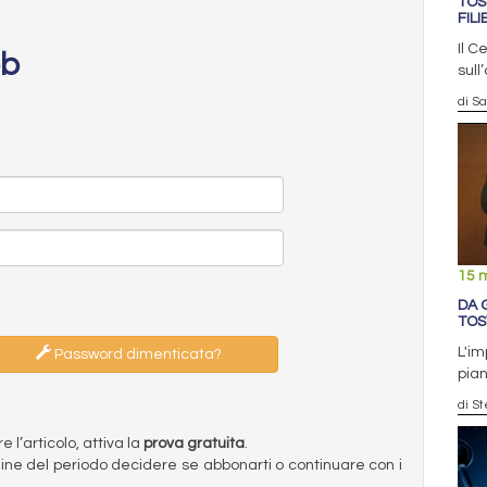
TOS
FIL
Il C
eb
sull
di S
15 
DA 
TOS
L'im
Password dimenticata?
pian
di S
l’articolo, attiva la
prova gratuita
.
ermine del periodo decidere se abbonarti o continuare con i