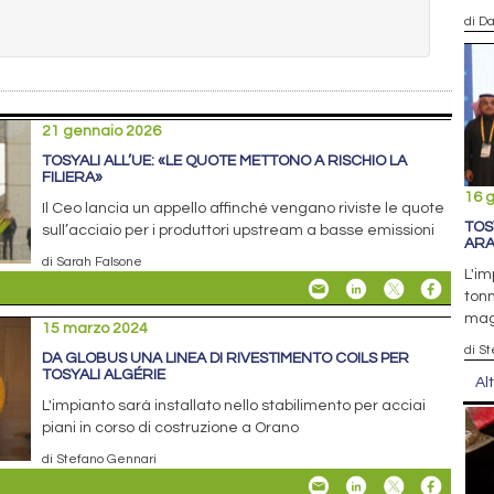
di D
21 gennaio 2026
TOSYALI ALL’UE: «LE QUOTE METTONO A RISCHIO LA
FILIERA»
16 
Il Ceo lancia un appello affinché vengano riviste le quote
TOS
sull’acciaio per i produttori upstream a basse emissioni
ARA
di Sarah Falsone
L'im
tonn
mag
15 marzo 2024
di S
DA GLOBUS UNA LINEA DI RIVESTIMENTO COILS PER
TOSYALI ALGÉRIE
Al
L'impianto sarà installato nello stabilimento per acciai
piani in corso di costruzione a Orano
di Stefano Gennari