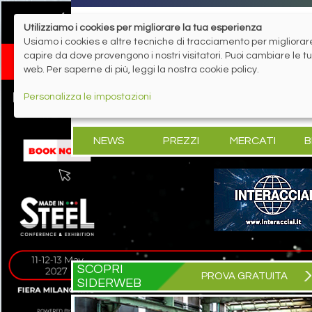
Utilizziamo i cookies per migliorare la tua esperienza
Usiamo i cookies e altre tecniche di tracciamento per migliorare 
capire da dove provengono i nostri visitatori. Puoi cambiare le 
web. Per saperne di più, leggi la nostra cookie policy.
Personalizza le impostazioni
NEWS
PREZZI
MERCATI
B
SCOPRI
PROVA GRATUITA
SIDERWEB