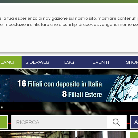
la tua esperienza di navigazione sul nostro sito, mostrare contenuti pe
tue impostazioni e rifiutare che alcuni tipi di cookies vengano memoriz
ILANCI
SIDERWEB
ESG
EVENTI
SHO
Cerca nel sito
A