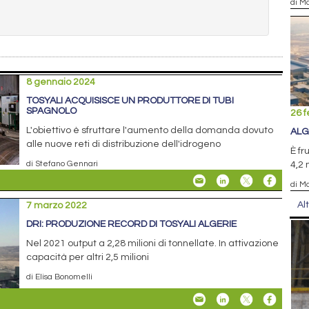
di Ma
8 gennaio 2024
TOSYALI ACQUISISCE UN PRODUTTORE DI TUBI
SPAGNOLO
26 f
L'obiettivo è sfruttare l'aumento della domanda dovuto
ALG
alle nuove reti di distribuzione dell'idrogeno
È fr
di Stefano Gennari
4,2 
di Ma
Al
7 marzo 2022
DRI: PRODUZIONE RECORD DI TOSYALI ALGERIE
Nel 2021 output a 2,28 milioni di tonnellate. In attivazione
capacità per altri 2,5 milioni
di Elisa Bonomelli