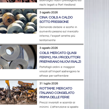
siderurgici ridotti prevalgono sui
rischi legati a Port Hedland
3 agosto 2026
CINA: COILS A CALDO
SOTTO PRESSIONE
Domanda debole e scorte in
aumento pesano sul mercato
interno; l’export arretra più
lentamente
3 agosto 2026
COILS: MERCATO QUASI
FERMO, MA I PRODUTTORI
PREPARANO NUOVI RIALZI
Portafogli ordini e maggiori
vincoli all’import sostengono le
attese per settembre
31 luglio 2026
ROTTAME: MERCATO
ITALIANO CONGELATO
PRIMA DELLE FERIE
Prezzi invariati e scambi ai
minimi. L’attenzione si sposta