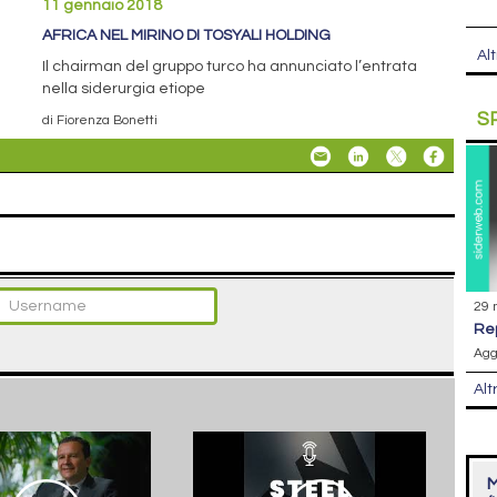
11 gennaio 2018
AFRICA NEL MIRINO DI TOSYALI HOLDING
Alt
Il chairman del gruppo turco ha annunciato l’entrata
nella siderurgia etiope
S
di Fiorenza Bonetti
29 
r
Agg
Alt
M