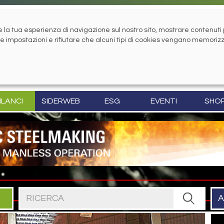
la tua esperienza di navigazione sul nostro sito, mostrare contenuti pe
tue impostazioni e rifiutare che alcuni tipi di cookies vengano memoriz
ILANCI
SIDERWEB
ESG
EVENTI
SHO
Cerca nel sito
A