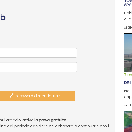
TOS
SP
L'ob
eb
alle
di S
7 m
DRI
Nel 
Password dimenticata?
capa
di El
l’articolo, attiva la
prova gratuita
.
ermine del periodo decidere se abbonarti o continuare con i