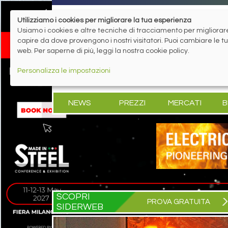
Utilizziamo i cookies per migliorare la tua esperienza
Usiamo i cookies e altre tecniche di tracciamento per migliorare 
capire da dove provengono i nostri visitatori. Puoi cambiare le 
web. Per saperne di più, leggi la nostra cookie policy.
Personalizza le impostazioni
NEWS
PREZZI
MERCATI
B
SCOPRI
PROVA GRATUITA
SIDERWEB