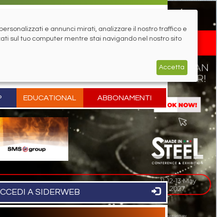
rsonalizzati e annunci mirati, analizzare il nostro traffico e
zati sul tuo computer mentre stai navigando nel nostro sito
Accetta
P
EDUCATIONAL
ABBONAMENTI
CCEDI A SIDERWEB