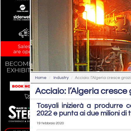
Home
Industry
Acciaio: l’Algeria cresce grazi
Acciaio: l’Algeria cresce 
Tosyali inizierà a produrre c
2022 e punta ai due milioni di 
19 febbraio 2020