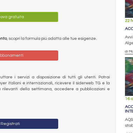
ova gratuita
22 f
ACC
Avvi
ento
, scopri la formula più adatta alle tue esigenze.
Alge
di Ma
bbonamenti
ttare i servizi a disposizione di tutti gli utenti. Potrai
ayer italiani e internazionali, ricevere il siderweb TG e la
 rilevanti della settimana, accedere a pubblicazioni e
16 a
ACC
INT
AQS 
Registrati
stab