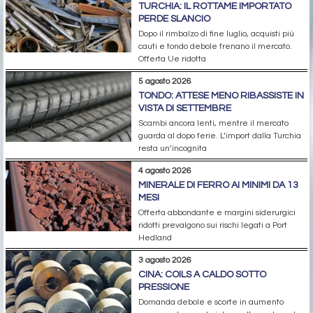
TURCHIA: IL ROTTAME IMPORTATO
PERDE SLANCIO
Dopo il rimbalzo di fine luglio, acquisti più
cauti e tondo debole frenano il mercato.
Offerta Ue ridotta
5 agosto 2026
TONDO: ATTESE MENO RIBASSISTE IN
VISTA DI SETTEMBRE
Scambi ancora lenti, mentre il mercato
guarda al dopo ferie. L’import dalla Turchia
resta un’incognita
4 agosto 2026
MINERALE DI FERRO AI MINIMI DA 13
MESI
Offerta abbondante e margini siderurgici
ridotti prevalgono sui rischi legati a Port
Hedland
3 agosto 2026
CINA: COILS A CALDO SOTTO
PRESSIONE
Domanda debole e scorte in aumento