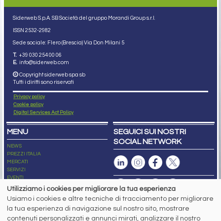
Siderweb S.p.A. SB Società del gruppo Morandi Group s.r.l.
ISSN 2532
-2982
Sede sociale: Flero (Brescia) Via Don Milani 5
T.
+39 030 254 00 06
E.
info@siderweb.com
Copyright siderweb spa sb
Tutti i diritti sono riservati
Privacy policy
Cookie policy
Digital Services Act Policy
MENU
SEGUICI SUI NOSTRI
SOCIAL NETWORK
NEWS
PREZZI ITALIA
MERCATI
SERVIZI
EVENTI
ABBONAMENTI
Utilizziamo i cookies per migliorare la tua esperienza
MADE IN STEEL
Usiamo i cookies e altre tecniche di tracciamento per migliorare
NEWSLETTER
la tua esperienza di navigazione sul nostro sito, mostrare
Capitale Sociale: 190.000€ interamente versato
contenuti personalizzati e annunci mirati, analizzare il nostro
Registro delle Imprese di Brescia