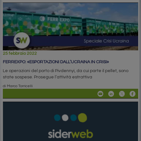
25 febbraio 2022
FERREXPO: «ESPORTAZIONI DALL’UCRAINA IN CRISI»
Le operazioni del porto di Pivdennyi, da cui parte il pellet, sono
state sospese. Prosegue l’attività estrattiva
di Marco Torricelli