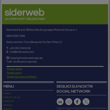
siderweb
LA COMMUNITY DELL'ACCIAIO
Siderweb S.p.A. SB Società del gruppo Morandi Group s.r.l.
ISSN 2532
-2982
Sede sociale: Flero (Brescia) Via Don Milani 5
T.
+39 030 254 00 06
E.
info@siderweb.com
Copyright siderweb spa sb
Tutti i diritti sono riservati
Privacy policy
Cookie policy
Digital Services Act Policy
MENU
SEGUICI SUI NOSTRI
SOCIAL NETWORK
NEWS
PREZZI ITALIA
MERCATI
SERVIZI
EVENTI