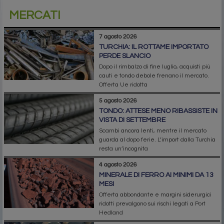
MERCATI
7 agosto 2026
TURCHIA: IL ROTTAME IMPORTATO
PERDE SLANCIO
Dopo il rimbalzo di fine luglio, acquisti più
cauti e tondo debole frenano il mercato.
Offerta Ue ridotta
5 agosto 2026
TONDO: ATTESE MENO RIBASSISTE IN
VISTA DI SETTEMBRE
Scambi ancora lenti, mentre il mercato
guarda al dopo ferie. L’import dalla Turchia
resta un’incognita
4 agosto 2026
MINERALE DI FERRO AI MINIMI DA 13
MESI
Offerta abbondante e margini siderurgici
ridotti prevalgono sui rischi legati a Port
Hedland