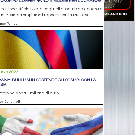
OKUMPU CONFERMA: «UN MILIONE PER L’UCRAINA»
ecisione ufficializzata oggi nell'assemblea generale
ale: «Interrompiamo i rapporti con la Russia»
rco Torricelli
arzo 2022
AINA: BUHLMANN SOSPENDE GLI SCAMBI CON LA
SIA
talpine dona 1 milione di euro
isa Bonomelli