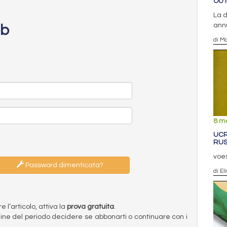
OUT
La d
annu
eb
di Ma
8 m
UCR
RUS
voes
Password dimenticata?
di El
l’articolo, attiva la
prova gratuita
.
ermine del periodo decidere se abbonarti o continuare con i