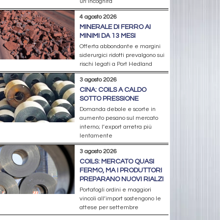
un’incognita
4 agosto 2026
MINERALE DI FERRO AI
MINIMI DA 13 MESI
Offerta abbondante e margini
siderurgici ridotti prevalgono sui
rischi legati a Port Hedland
3 agosto 2026
CINA: COILS A CALDO
SOTTO PRESSIONE
Domanda debole e scorte in
aumento pesano sul mercato
interno; l’export arretra più
lentamente
3 agosto 2026
COILS: MERCATO QUASI
FERMO, MA I PRODUTTORI
PREPARANO NUOVI RIALZI
Portafogli ordini e maggiori
vincoli all’import sostengono le
attese per settembre