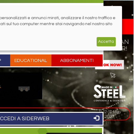
rsonalizzati e annunci mirati, analizzare il nostro traffico e
zati sul tuo computer mentre stai navigando nel nostro sito
Accetta
P
EDUCATIONAL
ABBONAMENTI
CCEDI A SIDERWEB