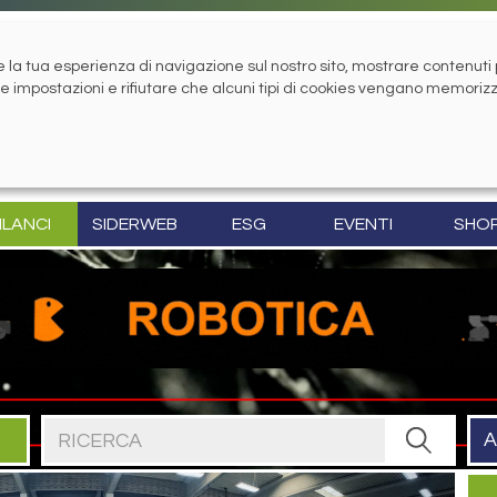
la tua esperienza di navigazione sul nostro sito, mostrare contenuti pe
tue impostazioni e rifiutare che alcuni tipi di cookies vengano memoriz
ILANCI
SIDERWEB
ESG
EVENTI
SHO
Cerca nel sito
A