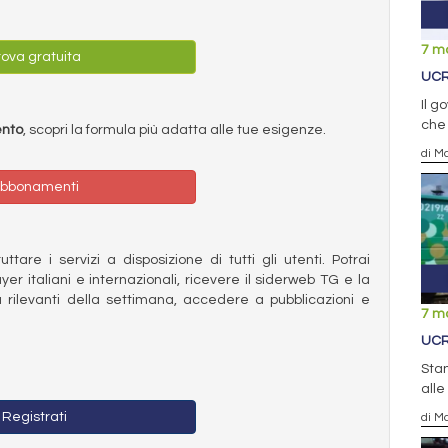
7 m
ova gratuita
UCR
Il g
che 
ento
, scopri la formula più adatta alle tue esigenze.
di Ma
bbonamenti
ttare i servizi a disposizione di tutti gli utenti. Potrai
ayer italiani e internazionali, ricevere il siderweb TG e la
 rilevanti della settimana, accedere a pubblicazioni e
7 m
UCR
Stan
alle
Registrati
di Ma