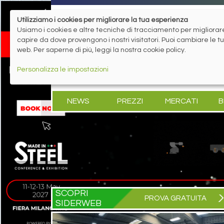
Utilizziamo i cookies per migliorare la tua esperienza
Usiamo i cookies e altre tecniche di tracciamento per migliorare 
capire da dove provengono i nostri visitatori. Puoi cambiare le 
web. Per saperne di più, leggi la nostra cookie policy.
Personalizza le impostazioni
NEWS
PREZZI
MERCATI
B
SCOPRI
PROVA GRATUITA
SIDERWEB