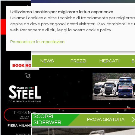
Utilizziamo i cookies per migliorare la tua esperienza
Usiamo i cookies e altre tecniche di tracciamento per migliorare 
capire da dove provengono i nostri visitatori. Puoi cambiare le 
web. Per saperne di più, leggi la nostra cookie policy.
Personalizza le impostazioni
NEWS
PREZZI
MERCATI
B
SCOPRI
PROVA GRATUITA
SIDERWEB