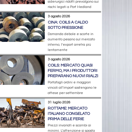
siderurgici ridotti prevalgono sui
rischi legati a Port Hedland
3 agosto 2026
CINA: COILS A CALDO
SOTTO PRESSIONE
Domanda debole e scorte in
aumento pesano sul mercato
interno; l’export arretra più
lentamente
3 agosto 2026
COILS: MERCATO QUASI
FERMO, MA I PRODUTTORI
PREPARANO NUOVI RIALZI
Portafogli ordini e maggiori
vincoli all’import sostengono le
attese per settembre
31 luglio 2026
ROTTAME: MERCATO
ITALIANO CONGELATO
PRIMA DELLE FERIE
Prezzi invariati e scambi ai
minimi. L’attenzione si sposta