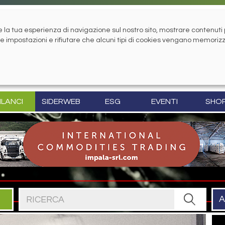
la tua esperienza di navigazione sul nostro sito, mostrare contenuti pe
tue impostazioni e rifiutare che alcuni tipi di cookies vengano memoriz
ILANCI
SIDERWEB
ESG
EVENTI
SHO
Cerca nel sito
A