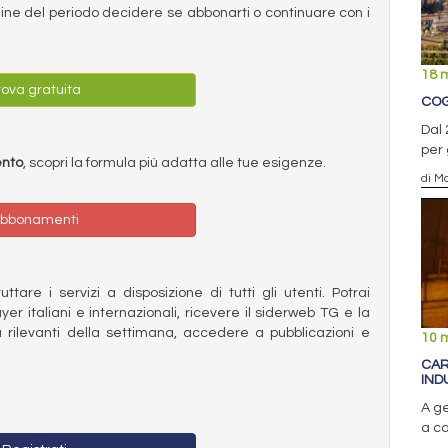
ermine del periodo decidere se abbonarti o continuare con i
18 
ova gratuita
COG
Dal 
per 
ento
, scopri la formula più adatta alle tue esigenze.
di Ma
bbonamenti
ttare i servizi a disposizione di tutti gli utenti. Potrai
ayer italiani e internazionali, ricevere il siderweb TG e la
 rilevanti della settimana, accedere a pubblicazioni e
10 
CAR
IND
A g
a ca