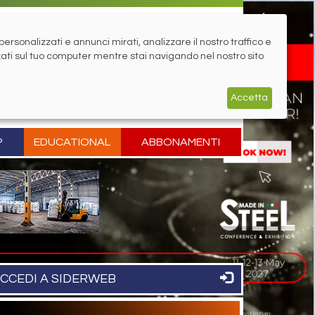
rsonalizzati e annunci mirati, analizzare il nostro traffico e
zati sul tuo computer mentre stai navigando nel nostro sito
Accetta
P
EDUCATIONAL
ABBONAMENTI
CCEDI A SIDERWEB