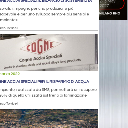
E ACCIAI SPECIALI, IL BILANCIO DI SOSTENIBILITÀ
orati: «Impegno per una produzione più
apevole e per uno sviluppo sempre più sensibile
’ambiente»
rco Torricelli
marzo 2022
NE ACCIAI SPECIALI PER IL RISPARMIO DI ACQUA
mpianto, realizzato da SMS, permetterà un recupero
95% di quella utilizzata sul treno di laminazione
rco Torricelli