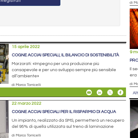
Registrati
di Ma
15 aprile 2022
9 m
COGNE ACCIAI SPECIALI, IL BILANCIO DI SOSTENIBILITÀ
PRO
Marzorati: «Impegno per una produzione più
Il s
consapevole e per uno sviluppo sempre più sensibile
era 
all’ambiente»
di Ma
di Marco Torricelli
Al
22 marzo 2022
COGNE ACCIAI SPECIALI PER IL RISPARMIO DI ACQUA
Un impianto, realizzato da SMS, permetterà un recupero
del 95% di quella utilizzata sul treno di laminazione
di Marco Torricelli