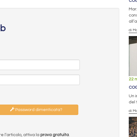
COGN
Marz
cons
all
eb
di Ma
22 
COG
Un i
del 
Password dimenticata?
di Ma
l’articolo, attiva la
prova gratuita
.