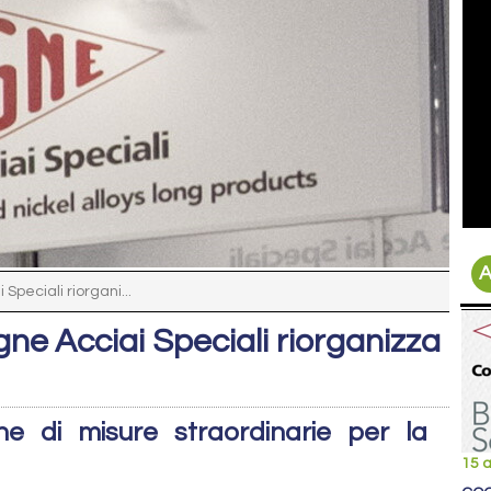
A
peciali riorgani...
ne Acciai Speciali riorganizza
ne di misure straordinarie per la
15 a