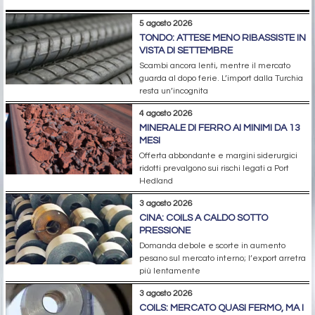
5 agosto 2026
TONDO: ATTESE MENO RIBASSISTE IN
VISTA DI SETTEMBRE
Scambi ancora lenti, mentre il mercato
guarda al dopo ferie. L’import dalla Turchia
resta un’incognita
4 agosto 2026
MINERALE DI FERRO AI MINIMI DA 13
MESI
Offerta abbondante e margini siderurgici
ridotti prevalgono sui rischi legati a Port
Hedland
3 agosto 2026
CINA: COILS A CALDO SOTTO
PRESSIONE
Domanda debole e scorte in aumento
pesano sul mercato interno; l’export arretra
più lentamente
3 agosto 2026
COILS: MERCATO QUASI FERMO, MA I