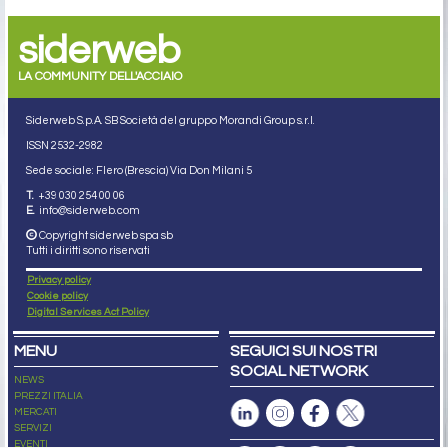
siderweb
LA COMMUNITY DELL'ACCIAIO
Siderweb S.p.A. SB Società del gruppo Morandi Group s.r.l.
ISSN 2532
-2982
Sede sociale: Flero (Brescia) Via Don Milani 5
T.
+39 030 254 00 06
E.
info@siderweb.com
Copyright siderweb spa sb
Tutti i diritti sono riservati
Privacy policy
Cookie policy
Digital Services Act Policy
MENU
SEGUICI SUI NOSTRI
SOCIAL NETWORK
NEWS
PREZZI ITALIA
MERCATI
SERVIZI
EVENTI