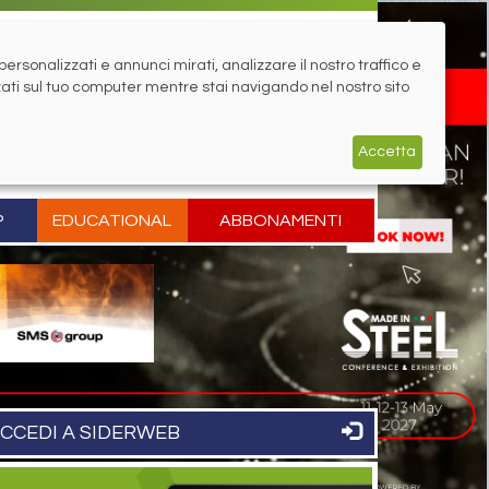
rsonalizzati e annunci mirati, analizzare il nostro traffico e
zati sul tuo computer mentre stai navigando nel nostro sito
Accetta
P
EDUCATIONAL
ABBONAMENTI
CCEDI A SIDERWEB