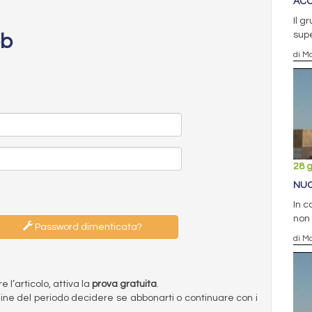
ACC
Il g
supe
eb
di Ma
28 
NUC
In c
non
Password dimenticata?
di Ma
l’articolo, attiva la
prova gratuita
.
ermine del periodo decidere se abbonarti o continuare con i