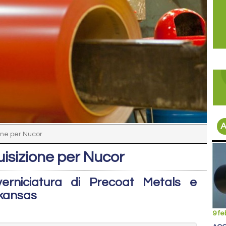
A
one per Nucor
isizione per Nucor
 verniciatura di Precoat Metals e
rkansas
9 fe