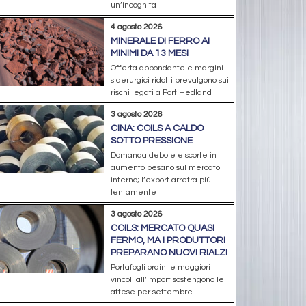
un’incognita
4 agosto 2026
MINERALE DI FERRO AI
MINIMI DA 13 MESI
Offerta abbondante e margini
siderurgici ridotti prevalgono sui
rischi legati a Port Hedland
3 agosto 2026
CINA: COILS A CALDO
SOTTO PRESSIONE
Domanda debole e scorte in
aumento pesano sul mercato
interno; l’export arretra più
lentamente
3 agosto 2026
COILS: MERCATO QUASI
FERMO, MA I PRODUTTORI
PREPARANO NUOVI RIALZI
Portafogli ordini e maggiori
vincoli all’import sostengono le
attese per settembre