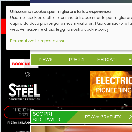
Utilizziamo i cookies per migliorare la tua esperienza
Usiamo i cookies e altre tecniche di tracciamento per migliorare 
capire da dove provengono i nostri visitatori. Puoi cambiare le 
web. Per saperne di più, leggi la nostra cookie policy.
Personalizza le impostazioni
NEWS
PREZZI
MERCATI
B
SCOPRI
PROVA GRATUITA
SIDERWEB