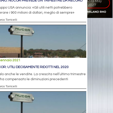
IAIO: NUCOR PREVEDE UN TRIMESTRE DA RECORD
ruppo USA annuncia: «Gli utili netti potrebbero
rare i 900 milioni di dollari, meglio di sempre»
rco Torricelli
gennaio 2021
OR: UTILI DECISAMENTE RIDOTTI NEL 2020
alo anche le vendite. La crescita nell’ultimo trimestre
 ha compensato le diminuzioni precedenti
rco Torricelli