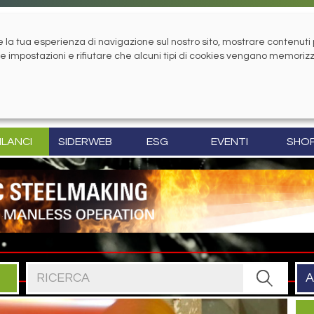
la tua esperienza di navigazione sul nostro sito, mostrare contenuti pe
tue impostazioni e rifiutare che alcuni tipi di cookies vengano memoriz
ILANCI
SIDERWEB
ESG
EVENTI
SHO
Cerca nel sito
A