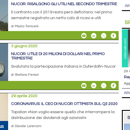
NUCOR: RISALGONO GLI UTILI NEL SECONDO TRIMESTRE
Alt
Il confronto con il 2019 resta però deficitario: nel primo
semestre registrato un netto calo di ricavi e utili
S
di Marco Torricelli
3 giugno 2020
NUCOR: UTILE DI 20 MILIONI DI DOLLARI NEL PRIMO
TRIMESTRE
Svalutata la partecipazione italiana in Duferdofin-Nucor
29 
di Stefano Ferrari
r
Agg
Alt
29 aprile 2020
CORONAVIRUS: IL CEO DI NUCOR OTTIMISTA SUL Q3 2020
Topalian «Non voglio essere quello che interromperà la
S
distribuzione dei dividendi agli azionisti»
di Davide Lorenzini