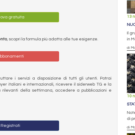
13 
ova gratuita
NUC
Il g
ento
, scopri la formula più adatta alle tue esigenze.
in 
di Ma
bbonamenti
ttare i servizi a disposizione di tutti gli utenti. Potrai
ayer italiani e internazionali, ricevere il siderweb TG e la
 rilevanti della settimana, accedere a pubblicazioni e
10 
STA
Note
di p
Registrati
di Ma