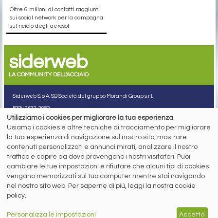
Oltre 6 milioni di contatti raggiunti
sui social network per la campagna
sul riciclo degli aerosol
siderweb
LA COMMUNITY DELL'ACCIAIO
Siderweb S.p.A. SB Società del gruppo Morandi Group s.r.l.
ISSN 2532
-2982
Utilizziamo i cookies per migliorare la tua esperienza
Sede sociale: Flero (Brescia) Via Don Milani 5
Usiamo i cookies e altre tecniche di tracciamento per migliorare
T.
+39 030 254 00 06
la tua esperienza di navigazione sul nostro sito, mostrare
E.
info@siderweb.com
contenuti personalizzati e annunci mirati, analizzare il nostro
Copyright siderweb spa sb
traffico e capire da dove provengono i nostri visitatori. Puoi
Tutti i diritti sono riservati
cambiare le tue impostazioni e rifiutare che alcuni tipi di cookies
Privacy policy
vengano memorizzati sul tuo computer mentre stai navigando
Cookie policy
nel nostro sito web. Per saperne di più, leggi la nostra cookie
Digital Services Act Policy
policy.
MENU
SEGUICI SUI NOSTRI
Personalizza le impostazioni
Accetta
SOCIAL NETWORK