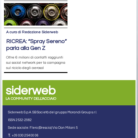
A cura di Redazione Siderweb
RICREA: “Spray Sereno”
parla alla Gen Z
Oltre 6 milioni di contatti raggiunti
sui social network per la campagna
sul riciclo degli aerosol
siderweb
LA COMMUNITY DELL'ACCIAIO
Siderweb S.p.A. SB Società del gruppo Morandi Group s.r.l.
ISSN 2532
-2982
Sede sociale: Flero (Brescia) Via Don Milani 5
T.
+39 030 254 00 06