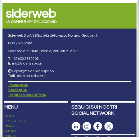
siderweb
LA COMMUNITY DELL'ACCIAIO
Siderweb S.p.A. SB Società del gruppo Morandi Group s.r.l.
ISSN 2532
-2982
Sede sociale: Flero (Brescia) Via Don Milani 5
T.
+39 030 254 00 06
E.
info@siderweb.com
Copyright siderweb spa sb
Tutti i diritti sono riservati
Privacy policy
Cookie policy
Digital Services Act Policy
MENU
SEGUICI SUI NOSTRI
SOCIAL NETWORK
NEWS
PREZZI ITALIA
MERCATI
SERVIZI
EVENTI