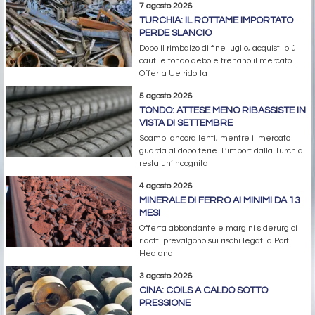
7 agosto 2026
TURCHIA: IL ROTTAME IMPORTATO
PERDE SLANCIO
Dopo il rimbalzo di fine luglio, acquisti più
cauti e tondo debole frenano il mercato.
Offerta Ue ridotta
5 agosto 2026
TONDO: ATTESE MENO RIBASSISTE IN
VISTA DI SETTEMBRE
Scambi ancora lenti, mentre il mercato
guarda al dopo ferie. L’import dalla Turchia
resta un’incognita
4 agosto 2026
MINERALE DI FERRO AI MINIMI DA 13
MESI
Offerta abbondante e margini siderurgici
ridotti prevalgono sui rischi legati a Port
Hedland
3 agosto 2026
CINA: COILS A CALDO SOTTO
PRESSIONE