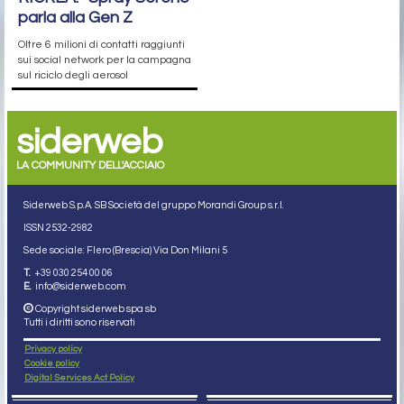
parla alla Gen Z
Oltre 6 milioni di contatti raggiunti
sui social network per la campagna
sul riciclo degli aerosol
siderweb
LA COMMUNITY DELL'ACCIAIO
Siderweb S.p.A. SB Società del gruppo Morandi Group s.r.l.
ISSN 2532
-2982
Sede sociale: Flero (Brescia) Via Don Milani 5
T.
+39 030 254 00 06
E.
info@siderweb.com
Copyright siderweb spa sb
Tutti i diritti sono riservati
Privacy policy
Cookie policy
Digital Services Act Policy