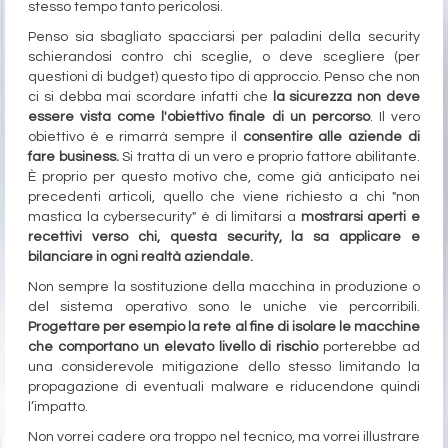
stesso tempo tanto pericolosi.
Penso sia sbagliato spacciarsi per paladini della security
schierandosi contro chi sceglie, o deve scegliere (per
questioni di budget) questo tipo di approccio. Penso che non
ci si debba mai scordare infatti che
la sicurezza non deve
essere vista come l'obiettivo finale di un percorso
. Il vero
obiettivo è e rimarrà sempre il
consentire alle aziende di
fare business.
Si tratta di un vero e proprio fattore abilitante.
È proprio per questo motivo che, come già anticipato nei
precedenti articoli, quello che viene richiesto a chi "non
mastica la cybersecurity" è di limitarsi a
mostrarsi aperti e
recettivi verso chi, questa security, la sa applicare e
bilanciare in ogni realtà aziendale.
Non sempre la sostituzione della macchina in produzione o
del sistema operativo sono le uniche vie percorribili.
Progettare per esempio la rete al fine di isolare le macchine
che comportano un elevato livello di rischio
porterebbe ad
una considerevole mitigazione dello stesso limitando la
propagazione di eventuali malware e riducendone quindi
l’impatto.
Non vorrei cadere ora troppo nel tecnico, ma vorrei illustrare