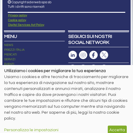
Copyright siderweb spa sb
Tutti i diritti sono riservati
Privacy policy
Cookie policy
Digital Services Act Policy
MENU
SEGUICI SUI NOSTRI
SOCIAL NETWORK
NEWS
PREZZI ITALIA
MERCATI
SERVIZI
EVENTI
ABBONAMENTI
Utilizziamo i cookies per migliorare la tua esperienza
MADE IN STEEL
Usiamo i cookies e altre tecniche di tracciamento per migliorare
NEWSLETTER
la tua esperienza di navigazione sul nostro sito, mostrare
Capitale Sociale: 190.000€ interamente versato
contenuti personalizzati e annunci mirati, analizzare il nostro
Registro delle Imprese di Brescia
traffico e capire da dove provengono i nostri visitatori. Puoi
Codice Fiscale e Partita I.V.A.:
IT03562320170
R.E.A. n. 419331
cambiare le tue impostazioni e rifiutare che alcuni tipi di cookies
vengano memorizzati sul tuo computer mentre stai navigando
www.siderweb.com: Autorizzazione del Tribunale di Brescia n. 11/2004 del 17
nel nostro sito web. Per saperne di più, leggi la nostra cookie
marzo 2004, Iscrizione al R.O.C. n. 26116.
Direttrice Responsabile:
policy.
Elisa Bonomelli
Vicedirettore Responsabile:
Personalizza le impostazioni
Accetta
Stefano Gennari