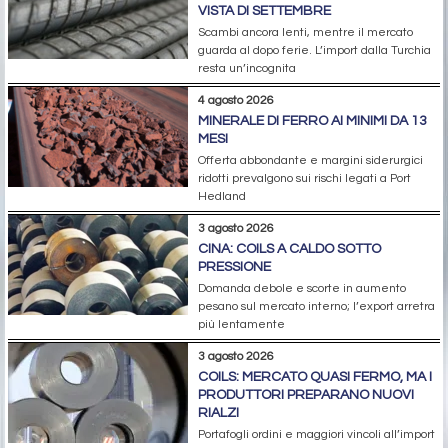
VISTA DI SETTEMBRE
Scambi ancora lenti, mentre il mercato
guarda al dopo ferie. L’import dalla Turchia
resta un’incognita
4 agosto 2026
MINERALE DI FERRO AI MINIMI DA 13
MESI
Offerta abbondante e margini siderurgici
ridotti prevalgono sui rischi legati a Port
Hedland
3 agosto 2026
CINA: COILS A CALDO SOTTO
PRESSIONE
Domanda debole e scorte in aumento
pesano sul mercato interno; l’export arretra
più lentamente
3 agosto 2026
COILS: MERCATO QUASI FERMO, MA I
PRODUTTORI PREPARANO NUOVI
RIALZI
Portafogli ordini e maggiori vincoli all’import