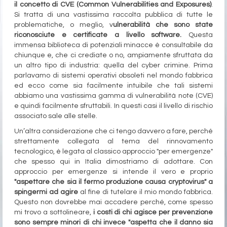
il concetto di CVE (Common Vulnerabilities and Exposures)
.
Si tratta di una vastissima raccolta pubblica di tutte le
problematiche, o meglio, v
ulnerabilità che sono state
riconosciute e certificate a livello software.
Questa
immensa biblioteca di potenziali minacce è consultabile da
chiunque e, che ci crediate o no, ampiamente sfruttata da
un altro tipo di industria: quella del cyber crimine. Prima
parlavamo di sistemi operativi obsoleti nel mondo fabbrica
ed ecco come sia facilmente intuibile che tali sistemi
abbiamo una vastissima gamma di vulnerabilità note (CVE)
e quindi facilmente sfruttabili. In questi casi il livello di rischio
associato sale alle stelle.
Un’altra considerazione che ci tengo davvero a fare, perché
strettamente collegata al tema del rinnovamento
tecnologico, è legata al classico approccio "per emergenze"
che spesso qui in Italia dimostriamo di adottare. Con
approccio per emergenze si intende il vero e proprio
"aspettare che sia il fermo produzione causa cryptovirus" a
spingermi ad agire
al fine di tutelare il mio mondo fabbrica.
Questo non dovrebbe mai accadere perché, come spesso
mi trovo a sottolineare,
i costi di chi agisce per prevenzione
sono sempre minori di chi invece "aspetta che il danno sia