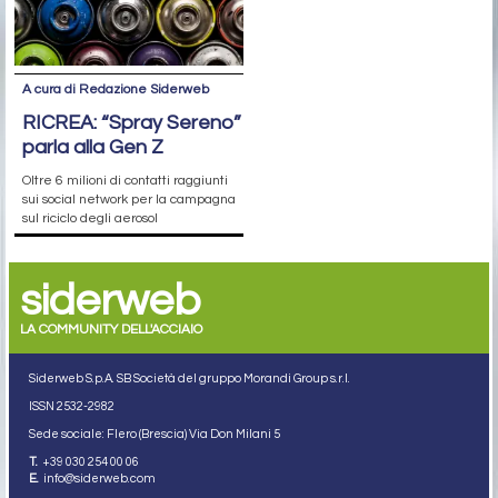
A cura di Redazione Siderweb
RICREA: “Spray Sereno”
parla alla Gen Z
Oltre 6 milioni di contatti raggiunti
sui social network per la campagna
sul riciclo degli aerosol
siderweb
LA COMMUNITY DELL'ACCIAIO
Siderweb S.p.A. SB Società del gruppo Morandi Group s.r.l.
ISSN 2532
-2982
Sede sociale: Flero (Brescia) Via Don Milani 5
T.
+39 030 254 00 06
E.
info@siderweb.com