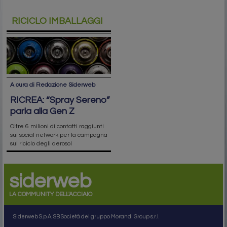
RICICLO IMBALLAGGI
A cura di Redazione Siderweb
RICREA: “Spray Sereno”
parla alla Gen Z
Oltre 6 milioni di contatti raggiunti
sui social network per la campagna
sul riciclo degli aerosol
siderweb
LA COMMUNITY DELL'ACCIAIO
Siderweb S.p.A. SB Società del gruppo Morandi Group s.r.l.