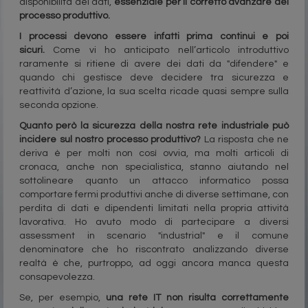
disponibilità dei dati,
essenziale per il corretto avanzare del
processo produttivo.
I processi devono essere infatti prima continui e poi
sicuri.
Come vi ho anticipato nell’articolo introduttivo
raramente si ritiene di avere dei dati da "difendere" e
quando chi gestisce deve decidere tra sicurezza e
reattività d’azione, la sua scelta ricade quasi sempre sulla
seconda opzione.
Quanto però la sicurezza della nostra rete industriale può
incidere sul nostro processo produttivo?
La risposta che ne
deriva è per molti non così ovvia, ma molti articoli di
cronaca, anche non specialistica, stanno aiutando nel
sottolineare quanto un attacco informatico possa
comportare fermi produttivi anche di diverse settimane, con
perdita di dati e dipendenti limitati nella propria attività
lavorativa. Ho avuto modo di partecipare a diversi
assessment in scenario "industrial" e il comune
denominatore che ho riscontrato analizzando diverse
realtà è che, purtroppo, ad oggi ancora manca questa
consapevolezza.
Se, per esempio,
una rete IT non risulta correttamente