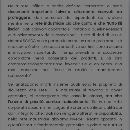
Nella rete "office" o anche definita "corporate" ci sono
documenti importanti, talvolta altamente riservati da
proteggere
, dati personali dei dipendenti da tutelare
mentre nella
rete industriale ciò che conta è che "tutto fili
liscio"
, i dati coinvolti dopotutto si limitano a quelli necessari
al "funzionamento delle macchine". Il furto di dati di PLC e
sistemi SCADA non è percepito come un reale problema; ciò
che conta è che il processo produttivo continui senza alcuna
interruzione, rispettando i tempi previsti e le scadenze
concordate nella consegna dei prodotti. E la loro
compromissione/alterazione invece? Se a collegarsi alla
mia macchina non fosse in realtà il manutentore
autorizzato?
Se analizziamo infatti insieme quali sono le proprietà di
sicurezza che rete IT e industriale si trovano a dover
garantire, ci accorgiamo che
sono le stesse, ma che
l’ordine di priorità cambia radicalmente.
Se in una rete
corporate abbiamo, nel seguente ordine, confidenzialità dei
dati, integrità (che i dati non vengano alterati) e disponibilità,
nella rete industriale abbiamo invece l’esatto opposto! In
quest’ultima è fondamentale garantire in prima battuta la