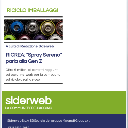
RICICLO IMBALLAGGI
A cura di Redazione Siderweb
RICREA: “Spray Sereno”
parla alla Gen Z
Oltre 6 milioni di contatti raggiunti
sui social network per la campagna
sul riciclo degli aerosol
siderweb
LA COMMUNITY DELL'ACCIAIO
Siderweb S.p.A. SB Società del gruppo Morandi Group s.r.l.
ISSN 2532
-2982