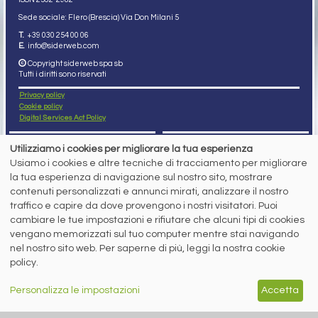
Sede sociale: Flero (Brescia) Via Don Milani 5
T.
+39 030 254 00 06
E.
info@siderweb.com
Copyright siderweb spa sb
Tutti i diritti sono riservati
Privacy policy
Cookie policy
Digital Services Act Policy
MENU
SEGUICI SUI NOSTRI
Utilizziamo i cookies per migliorare la tua esperienza
SOCIAL NETWORK
Usiamo i cookies e altre tecniche di tracciamento per migliorare
NEWS
la tua esperienza di navigazione sul nostro sito, mostrare
PREZZI ITALIA
MERCATI
contenuti personalizzati e annunci mirati, analizzare il nostro
SERVIZI
traffico e capire da dove provengono i nostri visitatori. Puoi
EVENTI
cambiare le tue impostazioni e rifiutare che alcuni tipi di cookies
ABBONAMENTI
vengano memorizzati sul tuo computer mentre stai navigando
MADE IN STEEL
NEWSLETTER
nel nostro sito web. Per saperne di più, leggi la nostra cookie
policy.
Capitale Sociale: 190.000€ interamente versato
Registro delle Imprese di Brescia
Codice Fiscale e Partita I.V.A.:
IT03562320170
Personalizza le impostazioni
Accetta
R.E.A. n. 419331
www.siderweb.com: Autorizzazione del Tribunale di Brescia n. 11/2004 del 17