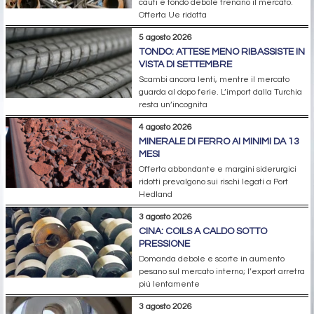
cauti e tondo debole frenano il mercato.
Offerta Ue ridotta
5 agosto 2026
TONDO: ATTESE MENO RIBASSISTE IN
VISTA DI SETTEMBRE
Scambi ancora lenti, mentre il mercato
guarda al dopo ferie. L’import dalla Turchia
resta un’incognita
4 agosto 2026
MINERALE DI FERRO AI MINIMI DA 13
MESI
Offerta abbondante e margini siderurgici
ridotti prevalgono sui rischi legati a Port
Hedland
3 agosto 2026
CINA: COILS A CALDO SOTTO
PRESSIONE
Domanda debole e scorte in aumento
pesano sul mercato interno; l’export arretra
più lentamente
3 agosto 2026