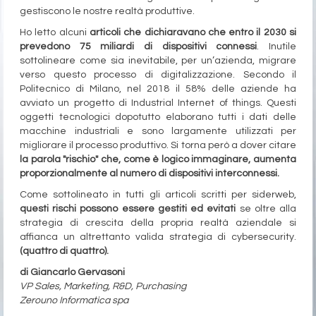
gestiscono le nostre realtà produttive.
Ho letto alcuni
articoli che dichiaravano che entro il 2030 si
prevedono 75 miliardi di dispositivi connessi
. Inutile
sottolineare come sia inevitabile, per un’azienda, migrare
verso questo processo di digitalizzazione. Secondo il
Politecnico di Milano, nel 2018 il 58% delle aziende ha
avviato un progetto di Industrial Internet of things. Questi
oggetti tecnologici dopotutto elaborano tutti i dati delle
macchine industriali e sono largamente utilizzati per
migliorare il processo produttivo. Si torna però a dover citare
la parola "rischio" che, come è logico immaginare, aumenta
proporzionalmente al numero di dispositivi interconnessi.
Come sottolineato in tutti gli articoli scritti per siderweb,
questi rischi possono essere gestiti ed evitati
se oltre alla
strategia di crescita della propria realtà aziendale si
affianca un altrettanto valida strategia di cybersecurity.
(quattro di quattro).
di Giancarlo Gervasoni
VP Sales, Marketing, R&D, Purchasing
Zerouno Informatica spa