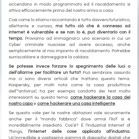
accendono in modo programmato ed il riscaldamento si
attiva efficacemente prima del nostro arrivo a casa.
Così come lo stiamo raccontando è tutto davvero futuristico,
allettante e curioso,
ma tutto ciò che è connesso ad
internet è vulnerabile e se non lo è, può diventarlo con il
tempo.
Proviamo ad immaginarci uno scenario in cui un
Cyber criminale riuscisse ad avere accesso, anche
semplicemente al mio impianto di riscaldamento. Potrebbe
surriscaldare e danneggiare la caldaia.
Se potesse invece forzare lo spegnimento delle luci o
dell’allarme per facilitare un furto?
Può sembrare assurdo
ma ci sono diversi articoli che trattano questo tema.
Kaspersky, per molti nota come la casa produttrice
dell’"antivirus", ha per esempio condotto dei test molto
interessanti su questo tema:
come hackerare la casa del
nostro capo
e
come hackerare una casa intelligente
.
Se questo vale per le nostre abitazioni vale sicuramente
anche per il "mondo fabbrica" dove ormai l’IIoT si è
incredibilmente insediato. Cos’è? È l’Industrial Internet of
Things,
l’internet delle cose applicato all’industria.
Un’incredibile e vastissima gamma di dispositivi digitali che