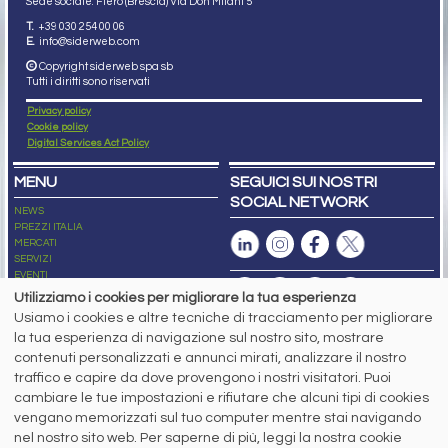
Sede sociale: Flero (Brescia) Via Don Milani 5
T.
+39 030 254 00 06
E.
info@siderweb.com
Copyright siderweb spa sb
Tutti i diritti sono riservati
Privacy policy
Cookie policy
Digital Services Act Policy
MENU
SEGUICI SUI NOSTRI
SOCIAL NETWORK
NEWS
PREZZI ITALIA
MERCATI
SERVIZI
EVENTI
ABBONAMENTI
Utilizziamo i cookies per migliorare la tua esperienza
MADE IN STEEL
Usiamo i cookies e altre tecniche di tracciamento per migliorare
NEWSLETTER
la tua esperienza di navigazione sul nostro sito, mostrare
Capitale Sociale: 190.000€ interamente versato
contenuti personalizzati e annunci mirati, analizzare il nostro
Registro delle Imprese di Brescia
traffico e capire da dove provengono i nostri visitatori. Puoi
Codice Fiscale e Partita I.V.A.:
IT03562320170
R.E.A. n. 419331
cambiare le tue impostazioni e rifiutare che alcuni tipi di cookies
vengano memorizzati sul tuo computer mentre stai navigando
www.siderweb.com: Autorizzazione del Tribunale di Brescia n. 11/2004 del 17
nel nostro sito web. Per saperne di più, leggi la nostra cookie
marzo 2004, Iscrizione al R.O.C. n. 26116.