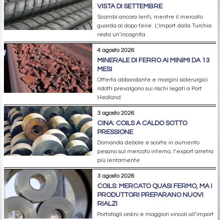
VISTA DI SETTEMBRE
Scambi ancora lenti, mentre il mercato
guarda al dopo ferie. L’import dalla Turchia
resta un’incognita
4 agosto 2026
MINERALE DI FERRO AI MINIMI DA 13
MESI
Offerta abbondante e margini siderurgici
ridotti prevalgono sui rischi legati a Port
Hedland
3 agosto 2026
CINA: COILS A CALDO SOTTO
PRESSIONE
Domanda debole e scorte in aumento
pesano sul mercato interno; l’export arretra
più lentamente
3 agosto 2026
COILS: MERCATO QUASI FERMO, MA I
PRODUTTORI PREPARANO NUOVI
RIALZI
Portafogli ordini e maggiori vincoli all’import