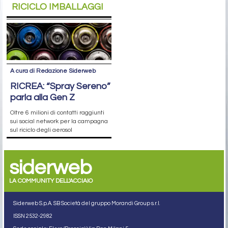
RICICLO IMBALLAGGI
A cura di Redazione Siderweb
RICREA: “Spray Sereno”
parla alla Gen Z
Oltre 6 milioni di contatti raggiunti
sui social network per la campagna
sul riciclo degli aerosol
siderweb
LA COMMUNITY DELL'ACCIAIO
Siderweb S.p.A. SB Società del gruppo Morandi Group s.r.l.
ISSN 2532
-2982