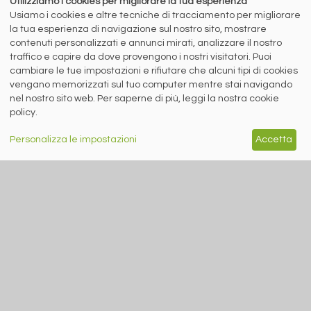
Utilizziamo i cookies per migliorare la tua esperienza
Usiamo i cookies e altre tecniche di tracciamento per migliorare
la tua esperienza di navigazione sul nostro sito, mostrare
contenuti personalizzati e annunci mirati, analizzare il nostro
5 agosto 2026
traffico e capire da dove provengono i nostri visitatori. Puoi
Quali prospettive per piani e lunghi nel secondo semestre?
cambiare le tue impostazioni e rifiutare che alcuni tipi di cookies
Le interviste di Stefano Gennari (siderweb) a Lorenzo Fava
vengano memorizzati sul tuo computer mentre stai navigando
(LSI Inox) ...
nel nostro sito web. Per saperne di più, leggi la nostra cookie
policy.
Personalizza le impostazioni
Accetta
RICICLO IMBALLAGGI
A cura di Redazione Siderweb
RICREA: “Spray Sereno”
parla alla Gen Z
Oltre 6 milioni di contatti raggiunti