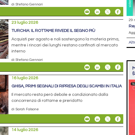
di Stefano Gennari
29 
23 luglio 2026
r
TURCHIA: IL ROTTAME RIVEDE IL SEGNO PIÙ
Agg
Acquisti per agosto e noli sostengono la materia prima,
Alt
mentre i rincari dei lunghi restano confinati al mercato
interno
di Stefano Gennari
M
(
16 luglio 2026
GHISA, PRIMI SEGNALI DI RIPRESA DEGLI SCAMBI IN ITALIA
Il mercato resta però debole e condizionato dalla
concorrenza di rottame e preridotto
di Sarah Falsone
14 luglio 2026