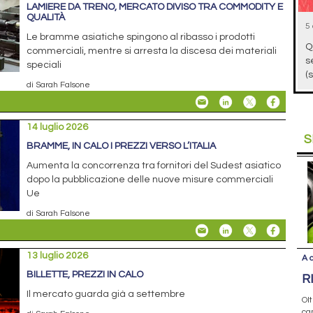
LAMIERE DA TRENO, MERCATO DIVISO TRA COMMODITY E
QUALITÀ
5
Le bramme asiatiche spingono al ribasso i prodotti
Q
commerciali, mentre si arresta la discesa dei materiali
s
speciali
(
di Sarah Falsone
14 luglio 2026
S
BRAMME, IN CALO I PREZZI VERSO L’ITALIA
Aumenta la concorrenza tra fornitori del Sudest asiatico
dopo la pubblicazione delle nuove misure commerciali
Ue
di Sarah Falsone
13 luglio 2026
A 
BILLETTE, PREZZI IN CALO
R
Il mercato guarda già a settembre
Olt
cam