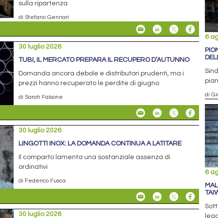
sulla ripartenza
di Stefano Gennari
6 a
30 luglio 2026
PIO
DEL
TUBI, IL MERCATO PREPARA IL RECUPERO D’AUTUNNO
Sind
Domanda ancora debole e distributori prudenti, ma i
pian
prezzi hanno recuperato le perdite di giugno
di Gi
di Sarah Falsone
30 luglio 2026
LINGOTTI INOX: LA DOMANDA CONTINUA A LATITARE
Il comparto lamenta una sostanziale assenza di
ordinativi
6 a
di Federico Fusca
MAL
TAI
Sott
30 luglio 2026
lega