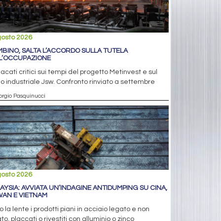
gosto 2026
MBINO, SALTA L’ACCORDO SULLA TUTELA
L’OCCUPAZIONE
acati critici sui tempi del progetto Metinvest e sul
o industriale Jsw. Confronto rinviato a settembre
orgio Pasquinucci
gosto 2026
AYSIA: AVVIATA UN’INDAGINE ANTIDUMPING SU CINA,
WAN E VIETNAM
o la lente i prodotti piani in acciaio legato e non
to, placcati o rivestiti con alluminio o zinco