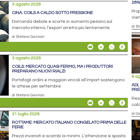
28
3 agosto 2026
Prop
CINA: COILS A CALDO SOTTO PRESSIONE
Viet
Domanda debole e scorte in aumento pesano sul
di S
mercato interno; l’export arretra più lentamente
di Stefano Gennari
3 agosto 2026
COILS: MERCATO QUASI FERMO, MA I PRODUTTORI
PREPARANO NUOVI RIALZI
6 a
Portafogli ordini e maggiori vincoli all’import sostengono
ADI
le attese per settembre
PRE
di Stefano Gennari
Rest
cald
di G
31 luglio 2026
ROTTAME: MERCATO ITALIANO CONGELATO PRIMA DELLE
FERIE
Prezzi invariati e scambi ai minimi. L’attenzione si sposta