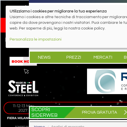
Utilizziamo i cookies per migliorare la tua esperienza
Usiamo i cookies e altre tecniche di tracciamento per migliorare 
capire da dove provengono i nostri visitatori. Puoi cambiare le 
web. Per saperne di più, leggi la nostra cookie policy.
Personalizza le impostazioni
NEWS
PREZZI
MERCATI
B
SCOPRI
PROVA GRATUITA
SIDERWEB