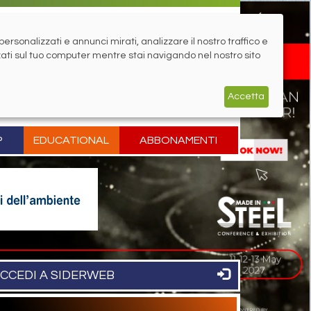
rsonalizzati e annunci mirati, analizzare il nostro traffico e
zati sul tuo computer mentre stai navigando nel nostro sito
Accetta
P
EDUCATIONAL
ABBONAMENTI
CCEDI A SIDERWEB