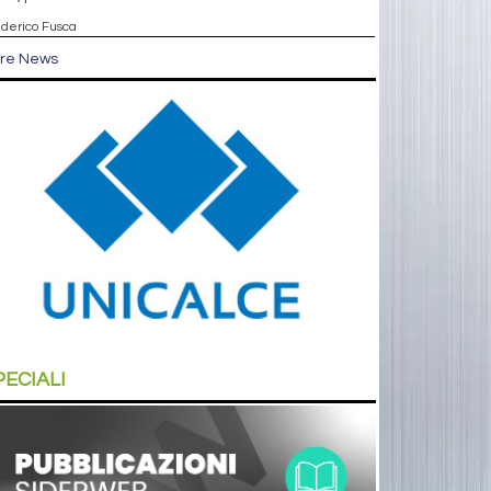
ederico Fusca
tre News
PECIALI