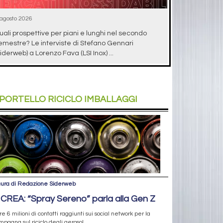
 agosto 2026
uali prospettive per piani e lunghi nel secondo
emestre? Le interviste di Stefano Gennari
siderweb) a Lorenzo Fava (LSI Inox) ...
PORTELLO
RICICLO IMBALLAGGI
cura di Redazione Siderweb
ICREA: “Spray Sereno” parla alla Gen Z
re 6 milioni di contatti raggiunti sui social network per la
pagna sul riciclo degli aerosol