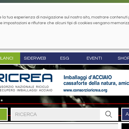
la tua esperienza di navigazione sul nostro sito, mostrare contenuti pe
tue impostazioni e rifiutare che alcuni tipi di cookies vengano memoriz
ILANCI
SIDERWEB
ESG
EVENTI
SHO
Cerca nel sito
A