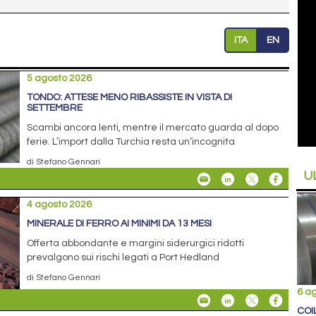
ITA
EN
5 agosto 2026
TONDO: ATTESE MENO RIBASSISTE IN VISTA DI
SETTEMBRE
Scambi ancora lenti, mentre il mercato guarda al dopo
ferie. L’import dalla Turchia resta un’incognita
di Stefano Gennari
U
4 agosto 2026
MINERALE DI FERRO AI MINIMI DA 13 MESI
Offerta abbondante e margini siderurgici ridotti
prevalgono sui rischi legati a Port Hedland
di Stefano Gennari
6 a
COI