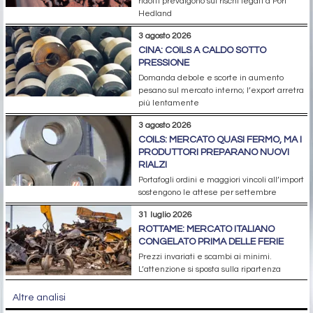
ridotti prevalgono sui rischi legati a Port
Hedland
3 agosto 2026
CINA: COILS A CALDO SOTTO
PRESSIONE
Domanda debole e scorte in aumento
pesano sul mercato interno; l’export arretra
più lentamente
3 agosto 2026
COILS: MERCATO QUASI FERMO, MA I
PRODUTTORI PREPARANO NUOVI
RIALZI
Portafogli ordini e maggiori vincoli all’import
sostengono le attese per settembre
31 luglio 2026
ROTTAME: MERCATO ITALIANO
CONGELATO PRIMA DELLE FERIE
Prezzi invariati e scambi ai minimi.
L’attenzione si sposta sulla ripartenza
Altre analisi