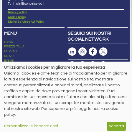
Tutti i diritti sono riservati
Privacy policy
Cookie policy
Digital Services Act Policy
MENU
SEGUICI SUI NOSTRI
SOCIAL NETWORK
NEWS
PREZZI ITALIA
MERCATI
SERVIZI
EVENTI
ABBONAMENTI
Utilizziamo i cookies per migliorare la tua esperienza
MADE IN STEEL
Usiamo i cookies e altre tecniche di tracciamento per migliorare
NEWSLETTER
la tua esperienza di navigazione sul nostro sito, mostrare
Capitale Sociale: 190.000€ interamente versato
contenuti personalizzati e annunci mirati, analizzare il nostro
Registro delle Imprese di Brescia
traffico e capire da dove provengono i nostri visitatori. Puoi
Codice Fiscale e Partita I.V.A.:
IT03562320170
R.E.A. n. 419331
cambiare le tue impostazioni e rifiutare che alcuni tipi di cookies
vengano memorizzati sul tuo computer mentre stai navigando
www.siderweb.com: Autorizzazione del Tribunale di Brescia n. 11/2004 del 17
nel nostro sito web. Per saperne di più, leggi la nostra cookie
marzo 2004, Iscrizione al R.O.C. n. 26116.
Direttrice Responsabile:
policy.
Elisa Bonomelli
Vicedirettore Responsabile:
Personalizza le impostazioni
Accetta
Stefano Gennari