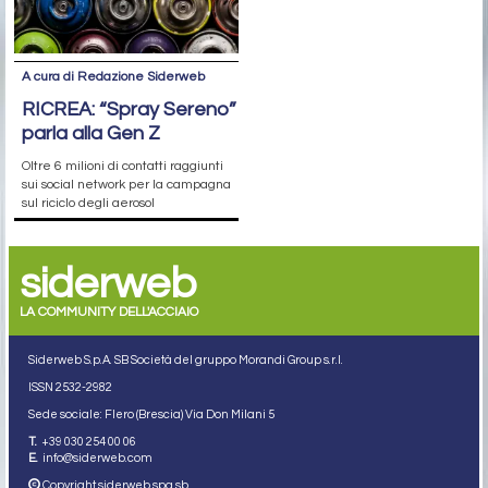
A cura di Redazione Siderweb
RICREA: “Spray Sereno”
parla alla Gen Z
Oltre 6 milioni di contatti raggiunti
sui social network per la campagna
sul riciclo degli aerosol
siderweb
LA COMMUNITY DELL'ACCIAIO
Siderweb S.p.A. SB Società del gruppo Morandi Group s.r.l.
ISSN 2532
-2982
Sede sociale: Flero (Brescia) Via Don Milani 5
T.
+39 030 254 00 06
E.
info@siderweb.com
Copyright siderweb spa sb