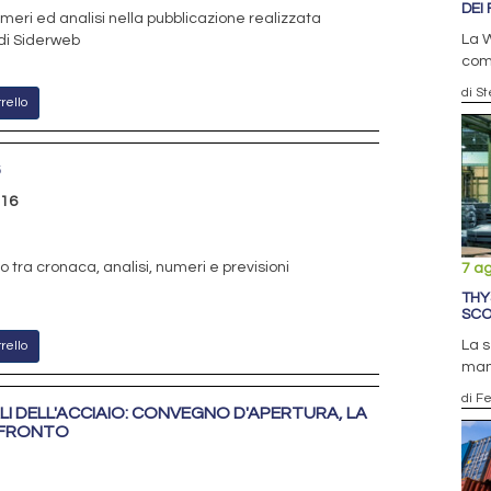
DEI 
meri ed analisi nella pubblicazione realizzata
La W
 di Siderweb
comp
di S
rello
6
216
 tra cronaca, analisi, numeri e previsioni
7 a
THY
SCO
La 
rello
man
di F
LI DELL'ACCIAIO: CONVEGNO D'APERTURA, LA
NFRONTO