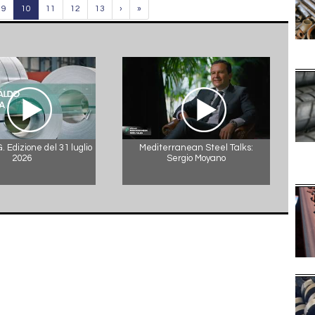
9
10
11
12
13
›
»
 Edizione del 31 luglio
Mediterranean Steel Talks:
2026
Sergio Moyano