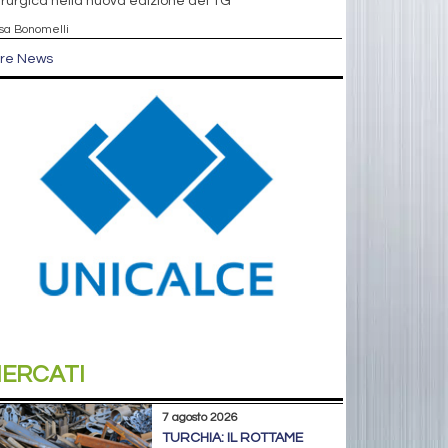
rurgica nella nuova edizione del TG
isa Bonomelli
tre News
ERCATI
7 agosto 2026
TURCHIA: IL ROTTAME