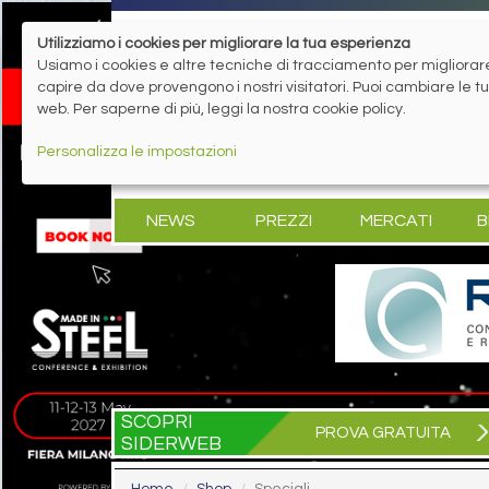
Utilizziamo i cookies per migliorare la tua esperienza
Usiamo i cookies e altre tecniche di tracciamento per migliorare 
capire da dove provengono i nostri visitatori. Puoi cambiare le 
web. Per saperne di più, leggi la nostra cookie policy.
Personalizza le impostazioni
NEWS
PREZZI
MERCATI
B
SCOPRI
PROVA GRATUITA
SIDERWEB