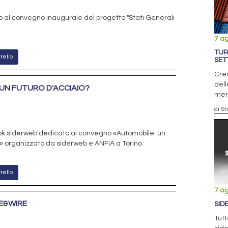
 al convegno inaugurale del progetto "Stati Generali
7 a
TUR
rello
SET
Cres
dell
UN FUTURO D'ACCIAIO?
mer
di S
ok siderweb dedicato al convegno «Automobile: un
?» organizzato da siderweb e ANFIA a Torino
rello
7 a
E&WIRE
SID
Tutt