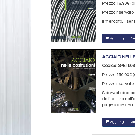
Prezzo 19,90€ (al
Prezzo riservato 
Il mercato, il se
Aggiungi al Car
ACCIAIO NELL
Codice: SPE1603
Prezzo 150,00€ (a
Prezzo riservato 
Siderweb dedica 
dell’edilizia nel
pagine con analis
Aggiungi al Car