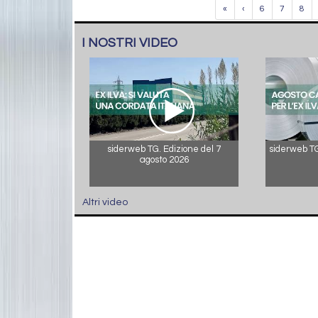
«
‹
6
7
8
I NOSTRI VIDEO
siderweb TG. Edizione del 7
siderweb TG.
agosto 2026
Altri video