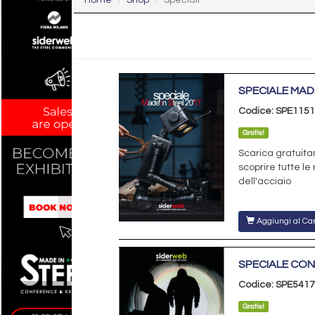
Home
Shop
Speciali
SPECIALE MADE
Codice: SPE115
Gratis!
Scarica gratuita
scoprire tutte le
dell'acciaio
Aggiungi al Car
SPECIALE CON
Codice: SPE5417
Gratis!