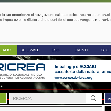
la tua esperienza di navigazione sul nostro sito, mostrare contenuti pe
tue impostazioni e rifiutare che alcuni tipi di cookies vengano memoriz
ILANCI
SIDERWEB
ESG
EVENTI
SHO
Cerca nel sito
A