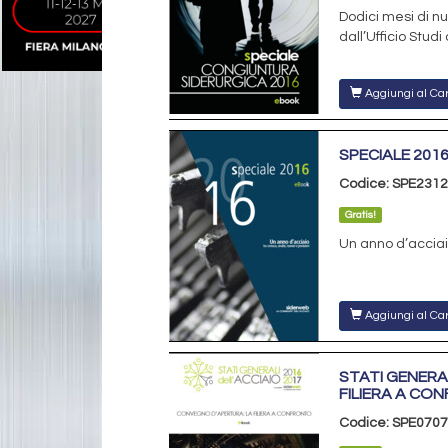
Dodici mesi di nu
dall’Ufficio Studi
Aggiungi al Car
SPECIALE 201
Codice: SPE231
Gratis!
Un anno d’acciaio
Aggiungi al Car
STATI GENERA
FILIERA A CO
Codice: SPE0707