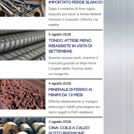
IMPORTATO PERDE SLANCIO
Dopo il rimbalzo di fine luglio,
acquisti più cauti e tondo debole
frenano il mercato. Offerta Ue
ridotta
5 agosto 2026
TONDO: ATTESE MENO
RIBASSISTE IN VISTA DI
SETTEMBRE
Scambi ancora lenti, mentre il
mercato guarda al dopo ferie.
L’import dalla Turchia resta
un’incognita
4 agosto 2026
MINERALE DI FERRO AI
MINIMI DA 13 MESI
Offerta abbondante e margini
siderurgici ridotti prevalgono sui
rischi legati a Port Hedland
3 agosto 2026
CINA: COILS A CALDO
SOTTO PRESSIONE