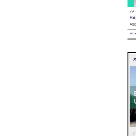
29 
r
Agg
Alt
S
7