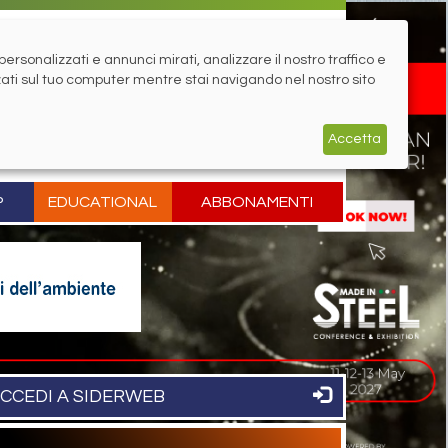
rsonalizzati e annunci mirati, analizzare il nostro traffico e
zati sul tuo computer mentre stai navigando nel nostro sito
Accetta
P
EDUCATIONAL
ABBONAMENTI
CCEDI A SIDERWEB